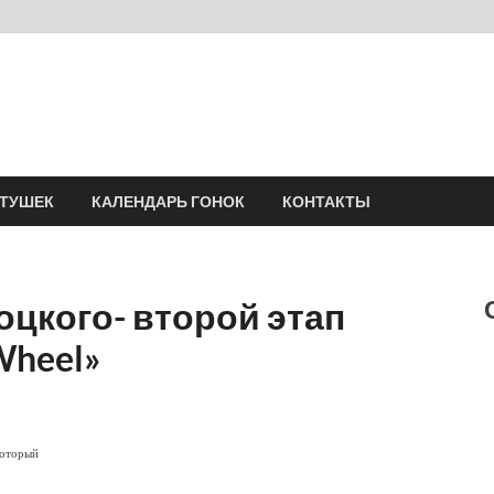
Velomania
Сообщество профессионалов велоспорта, энтузиастов велотуризма
АТУШЕК
КАЛЕНДАРЬ ГОНОК
КОНТАКТЫ
цкого- второй этап
Wheel»
который