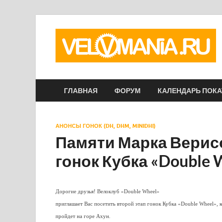
ГЛАВНАЯ
ФОРУМ
КАЛЕНДАРЬ ПОК
АНОНСЫ ГОНОК (DH, DHM, MINIDHI)
Памяти Марка Верисо
гонок Кубка «Double 
Дорогие друзья! Велоклуб «Double Wheel»
приглашает Вас посетить второй этап гонок Кубка «Double Wheel», 
пройдет на горе Ахун.