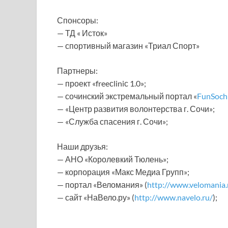
Спонсоры:
— ТД « Исток»
— спортивный магазин «Триал Спорт»
Партнеры:
— проект «freeсliniс 1.0»;
— сочинский экстремальный портал «
FunSochi
— «Центр развития волонтерства г. Сочи»;
— «Служба спасения г. Сочи»;
Наши друзья:
— АНО «Королевкий Тюлень»;
— корпорация «Макс Медиа Групп»;
— портал «Веломания» (
http://www.velomania.
— сайт «НаВело.ру» (
http://www.navelo.ru/
);