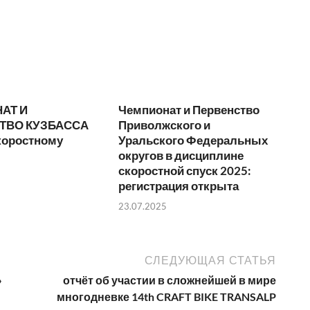
АТ И
Чемпионат и Первенство
ТВО КУЗБАССА
Приволжского и
коростному
Уральского Федеральных
округов в дисциплине
скоростной спуск 2025:
регистрация открыта
23.07.2025
СЛЕДУЮЩАЯ СТАТЬЯ
»
отчёт об участии в сложнейшей в мире
многодневке 14th CRAFT BIKE TRANSALP