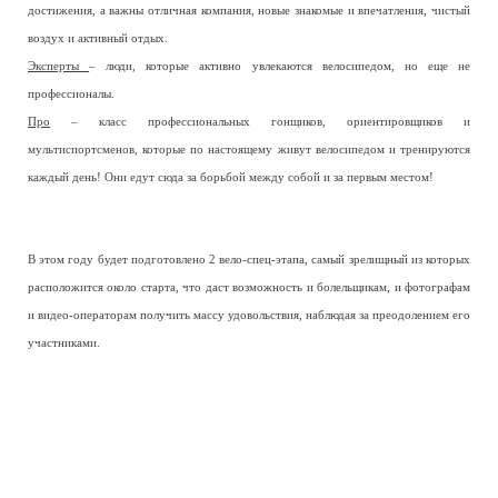
достижения, а важны отличная компания, новые знакомые и впечатления, чистый
воздух и активный отдых.
Эксперты
– люди, которые активно увлекаются велосипедом, но еще не
профессионалы.
Про
– класс профессиональных гонщиков, ориентировщиков и
мультиспортсменов, которые по настоящему живут велосипедом и тренируются
каждый день! Они едут сюда за борьбой между собой и за первым местом!
В этом году будет подготовлено 2 вело-спец-этапа, самый зрелищный из которых
расположится около старта, что даст возможность и болельщикам, и фотографам
и видео-операторам получить массу удовольствия, наблюдая за преодолением его
участниками.