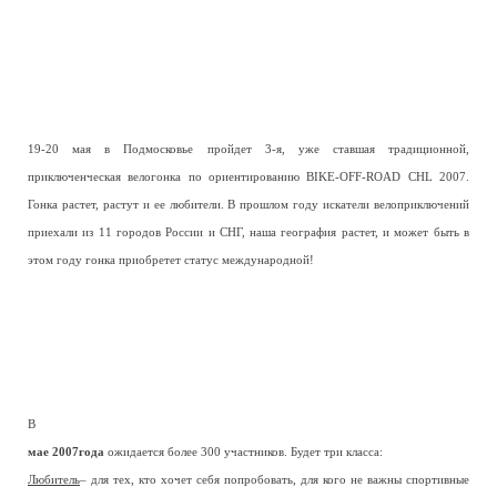
19-20 мая в Подмосковье пройдет 3-я, уже ставшая традиционной,
приключенческая велогонка по ориентированию BIKE-OFF-ROAD CHL 2007.
Гонка растет, растут и ее любители. В прошлом году искатели велоприключений
приехали из 11 городов России и СНГ, наша география растет, и может быть в
этом году гонка приобретет статус международной!
В
мае 2007года
ожидается более 300 участников. Будет три класса:
Любитель
– для тех, кто хочет себя попробовать, для кого не важны спортивные