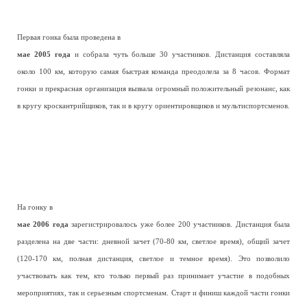
Первая гонка была проведена в
мае 2005 года
и собрала чуть больше 30 участников. Дистанция составляла
около 100 км, которую самая быстрая команда преодолела за 8 часов. Формат
гонки и прекрасная организация вызвала огромный положительный резонанс, как
в кругу кроскантрийщиков, так и в кругу ориентировщиков и мультиспортсменов.
На гонку в
мае 2006 года
зарегистрировалось уже более 200 участников. Дистанция была
разделена на две части: дневной зачет (70-80 км, светлое время), общий зачет
(120-170 км, полная дистанция, светлое и темное время). Это позволило
участвовать как тем, кто только первый раз принимает участие в подобных
мероприятиях, так и серьезным спортсменам. Старт и финиш каждой части гонки