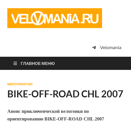
Vel
Сообщество
профессион
велоспорта,
энтузиастов
велотуризма
Velomania
просто
любителей
велосипедов
ГЛАВНОЕ МЕНЮ
МЕРОПРИЯТИЯ
BIKE-OFF-ROAD CHL 2007
Анонс приключенческой велогонки по
ориентированию BIKE-OFF-ROAD CHL 2007