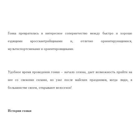
Гонка превратилась в интересное соперничество между быстро и хорошо
ездящими кросскантрийщиками и, отлично ориентирующимися,
мультиспортсменами и ориентировщиками.
Удобное время проведения гонки – начало сезона, дает возможность прийти на
нее со свежими силами, но уже после майских праздников, когда люди, в
большинстве своем, открывают велосезон!
История гонки