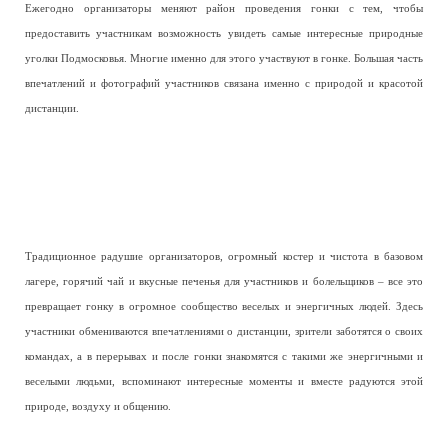
Ежегодно организаторы меняют район проведения гонки с тем, чтобы
предоставить участникам возможность увидеть самые интересные природные
уголки Подмосковья. Многие именно для этого участвуют в гонке. Большая часть
впечатлений и фотографий участников связана именно с природой и красотой
дистанции.
Традиционное радушие организаторов, огромный костер и чистота в базовом
лагере, горячий чай и вкусные печенья для участников и болельщиков – все это
превращает гонку в огромное сообщество веселых и энергичных людей. Здесь
участники обмениваются впечатлениями о дистанции, зрители заботятся о своих
командах, а в перерывах и после гонки знакомятся с такими же энергичными и
веселыми людьми, вспоминают интересные моменты и вместе радуются этой
природе, воздуху и общению.