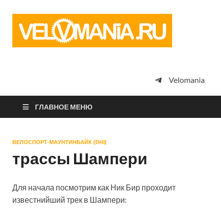
Vel
Сообщество
профессион
велоспорта,
энтузиастов
велотуризма
Velomania
просто
любителей
велосипедов
ГЛАВНОЕ МЕНЮ
ВЕЛОСПОРТ-МАУНТИНБАЙК (DHI)
трассы Шампери
Для начала посмотрим как Ник Бир проходит
известнийший трек в Шампери: