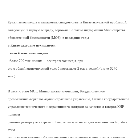
Кражи велосипедов и электровелосипедов стали в Китае актуальной проблемой,
волнующей, в первую очередь, горожан. Согласно информации Министерства
общественной безопасности (МОБ), в последние годы
в Китае ежегодно похищаются
около 4 млн. велосипедов
, более 700 тыс. из них — электровелосипеды, при
этом общий экономический ущерб превышает 2 млрд. юаней (около $270
млн.).
В связи с этим МОБ, Министерство коммерции, Государственное
промышленно-торговое административное управление, Главное государственное
управление технического и карантинного контроля за качеством товаров КНР
приняли
решение развернуть в стране с 1 марта четырехмесячную кампанию по борьбе с
этим
асоциальным явлением, благодаря чему к настоящему времени лишь в столице