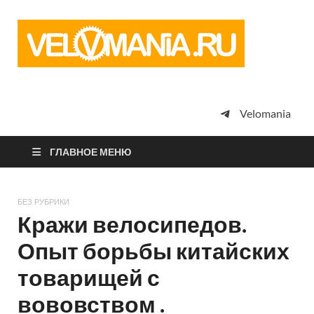
Vel
Сообщество
профессион
велоспорта,
энтузиастов
велотуризма
Velomania
просто
любителей
велосипедов
ГЛАВНОЕ МЕНЮ
БЕЗ РУБРИКИ
Кражи велосипедов.
Опыт борьбы китайских
товарищей с
вововством .