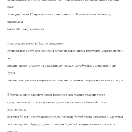
было
ликвидировано 13 преступных группировок и 16 нелегальных \»гнезд\»,
задержаны
более 400 подозреваемых.
В настоящее время в Пекине создаются
специальные места для хранения велосипедов в жилых кварталах, учреждениях и
на
предприятиях, а также на оживленных улицах, автобусных остановках и др.
Будет
полностью пресечена торговля на \»черных\» рынках подержанных велосипедов.
В Китае многие рассматривают велосипед как главное транспортное
средство — в настоящее время в стране насчитывается более 470 млн.
велосипедов,
включая 50 млн. электровелосипедов, поэтому Китай часто называют \»царством
велосипедов\». Наряду с ужесточением борьбы с хищением велосипедов, в
стране