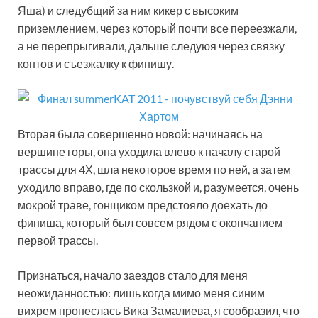
Яша) и следубщий за ним кикер с высоким
приземлением, через который почти все переезжали,
а не перепрыгивали, дальше следуюя через связку
контов и съезжалку к финишу.
Вторая была совершенно новой: начинаясь на
вершине горы, она уходила влево к началу старой
трассы для 4Х, шла некоторое время по ней, а затем
уходило вправо, где по скользкой и, разумеется, очень
мокрой траве, гонщиком предстояло доехать до
финиша, который был совсем рядом с окончанием
первой трассы.
Признаться, начало заездов стало для меня
неожиданностью: лишь когда мимо меня синим
вихрем пронеслась Вика Замалиева, я сообразил, что