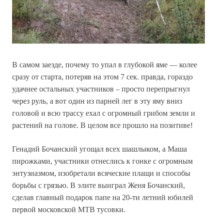
В самом заезде, почему то упал в глубокой яме — колее
сразу от старта, потеряв на этом 7 сек. правда, гораздо
удачнее остальных участников – просто перепрыгнул
через руль, а вот один из парней лег в эту яму вниз
головой и всю трассу ехал с огромный грибом земли и
растений на голове. В целом все прошло на позитиве!
Генадий Бочанский угощал всех шашлыком, а Маша
пирожками, участники отнеслись к гонке с огромным
энтузиазмом, изобретали всяческие плащи и способы
борьбы с грязью. В элите выиграл Женя Бочанский,
сделав главный подарок папе на 20-ти летний юбилей
первой московской MTB тусовки.