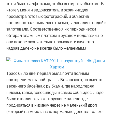
то ни было салфетками, чтобы вытирать обьектив. В
итоге у меня и видоискатель, и экранчик для
просмотра готовых фотографий, и объектив
постоянно заляпывались грязью, заливались водой и
запотевали. Соответственно я их периодически
обтирал влажным платком и рукавом водолазки, но
они вскоре окончательно промокли, и качество
кадрав далеко не всегда было желаемым.)
Трасс было две, первая была почти полным
повторением старой трассы Бочанского, но вместо
весеннего басейна с рыбками, где народ терял
шлемы, тапки, велосипеды и самих себя, здесь надо
было отваливать в контруклоне налево, где
продираться в низинку через не маленький дроп
(который на моих глазах нормально долетел только