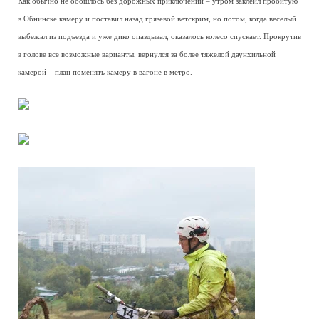
Как обычно не обошлось без дорожных приключений – утром заклеил пробитую
в Обнинске камеру и поставил назад грязевой ветскрим, но потом, когда веселый
выбежал из подъезда и уже дико опаздывал, оказалось колесо спускает. Прокрутив
в голове все возможные варианты, вернулся за более тяжелой даунхильной
камерой – план поменять камеру в вагоне в метро.