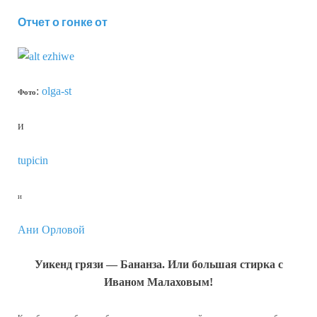
Отчет о гонке от
ezhiwe
:
olga-st
Фото
и
tupicin
и
Ани Орловой
Уикенд грязи — Бананза. Или большая стирка с
Иваном Малаховым!