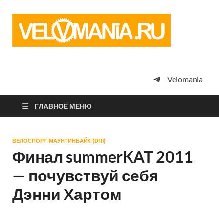
Vel
Сообщество
профессион
велоспорта,
энтузиастов
велотуризма
Velomania
просто
любителей
велосипедов
ГЛАВНОЕ МЕНЮ
ВЕЛОСПОРТ-МАУНТИНБАЙК (DHI)
Финал summerKAT 2011
— почувствуй себя
Дэнни Хартом