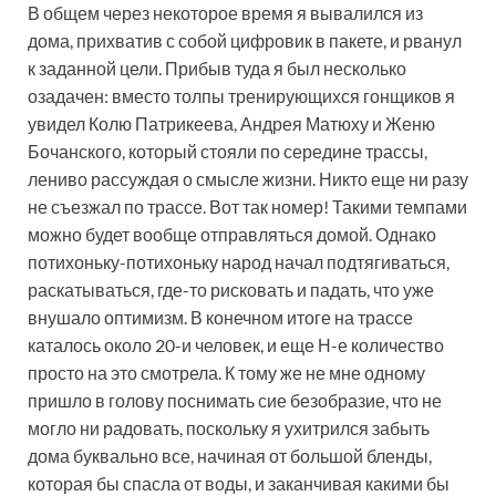
В общем через некоторое время я вывалился из
дома, прихватив с собой цифровик в пакете, и рванул
к заданной цели. Прибыв туда я был несколько
озадачен: вместо толпы тренирующихся гонщиков я
увидел Колю Патрикеева, Андрея Матюху и Женю
Бочанского, который стояли по середине трассы,
лениво рассуждая о смысле жизни. Никто еще ни разу
не съезжал по трассе. Вот так номер! Такими темпами
можно будет вообще отправляться домой. Однако
потихоньку-потихоньку народ начал подтягиваться,
раскатываться, где-то рисковать и падать, что уже
внушало оптимизм. В конечном итоге на трассе
каталось около 20-и человек, и еще Н-е количество
просто на это смотрела. К тому же не мне одному
пришло в голову поснимать сие безобразие, что не
могло ни радовать, поскольку я ухитрился забыть
дома буквально все, начиная от большой бленды,
которая бы спасла от воды, и заканчивая какими бы