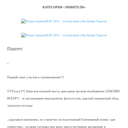
КАТЕГОРИЯ «ЛЮБИТЕЛИ»
Паштет:
«
Первый опыт участия в соревнованиях!!!
УУУхххуУУ, Блин впечатлений масса, выходные прошли незабываемо СПАСИБО
ВСЕМ!!! : за организацию мероприятия, фотосессию, царский шашлычный обед,
чудесную погодку
, радушную компанию, ну и конечно за подогнанный блатниковый номер «две
семёрочки», он меня согревал при моих многочисленных крушениях в