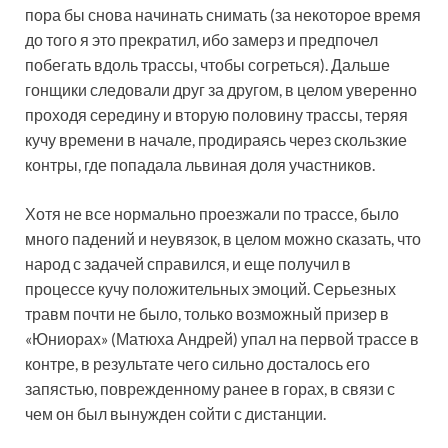
пора бы снова начинать снимать (за некоторое время
до того я это прекратил, ибо замерз и предпочел
побегать вдоль трассы, чтобы согреться). Дальше
гонщики следовали друг за другом, в целом уверенно
проходя середину и вторую половину трассы, теряя
кучу времени в начале, продираясь через скользкие
контры, где попадала львиная доля участников.
Хотя не все нормально проезжали по трассе, было
много падений и неувязок, в целом можно сказать, что
народ с задачей справился, и еще получил в
процессе кучу положительных эмоций. Серьезных
травм почти не было, только возможный призер в
«Юниорах» (Матюха Андрей) упал на первой трассе в
контре, в результате чего сильно досталось его
запястью, поврежденному ранее в горах, в связи с
чем он был вынужден сойти с дистанции.