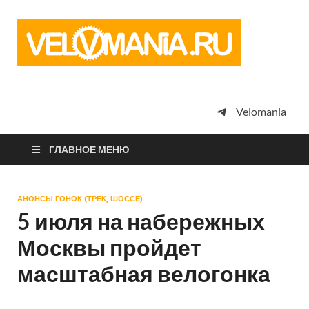
Vel
Сообщество
профессион
велоспорта,
энтузиастов
велотуризма
Velomania
просто
любителей
велосипедов
ГЛАВНОЕ МЕНЮ
АНОНСЫ ГОНОК (ТРЕК, ШОССЕ)
5 июля на набережных
Москвы пройдет
масштабная велогонка