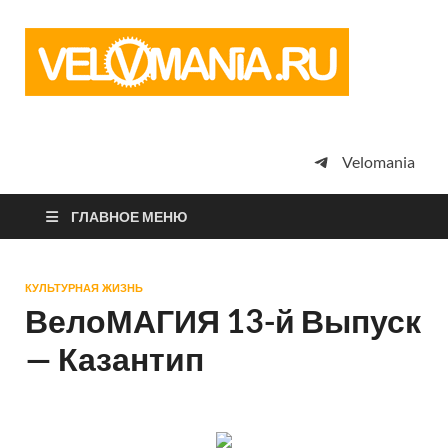
Vel
Сообщество
профессион
велоспорта,
энтузиастов
велотуризма
Velomania
просто
любителей
велосипедов
ГЛАВНОЕ МЕНЮ
КУЛЬТУРНАЯ ЖИЗНЬ
ВелоМАГИЯ 13-й Выпуск
— Казантип