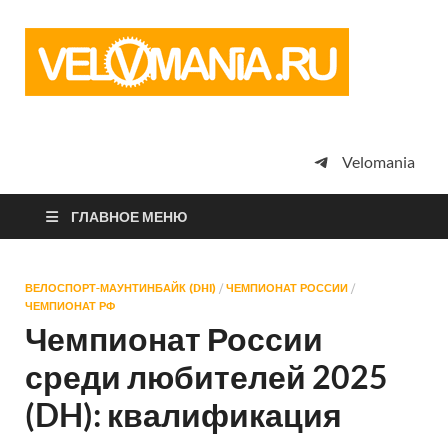
Vel
Сообщество
профессион
велоспорта,
энтузиастов
велотуризма
Velomania
просто
любителей
велосипедов
ГЛАВНОЕ МЕНЮ
ВЕЛОСПОРТ-МАУНТИНБАЙК (DHI)
/
ЧЕМПИОНАТ РОССИИ
/
ЧЕМПИОНАТ РФ
Чемпионат России
среди любителей 2025
(DH): квалификация