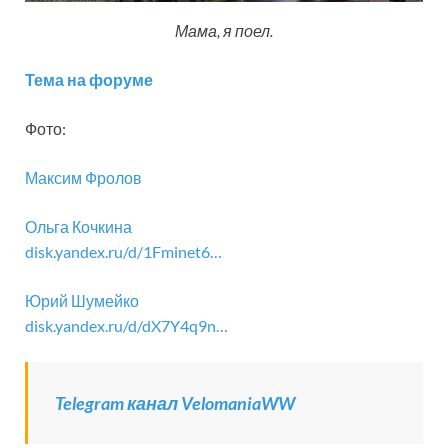
Мама, я поел.
Тема на форуме
Фото:
Максим Фролов
Ольга Кочкина
disk.yandex.ru/d/1Fminet6…
Юрий Шумейко
disk.yandex.ru/d/dX7Y4q9n…
Telegram канал VelomaniaWW