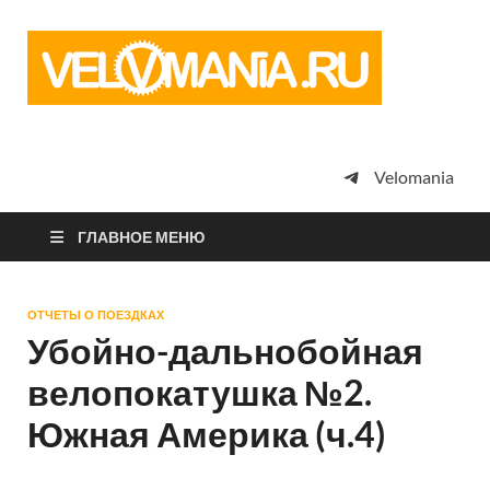
Vel
Сообщество
профессион
велоспорта,
энтузиастов
велотуризма
Velomania
просто
любителей
велосипедов
ГЛАВНОЕ МЕНЮ
ОТЧЕТЫ О ПОЕЗДКАХ
Убойно-дальнобойная
велопокатушка №2.
Южная Америка (ч.4)