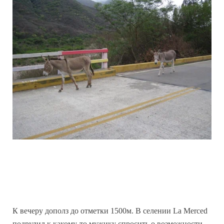
К вечеру дополз до отметки 1500м. В селении La Merced
подрулил к какому-то мужику спросить о возможности