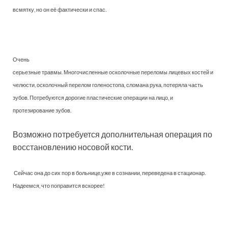
всмятку, но он её фактически и спас.
Очень
серьезные травмы. Многочисленные осколочные переломы лицевых костей и
челюсти, осколочный перелом голеностопа, сломана рука, потеряла часть
зубов. Потребуются дорогие пластические операции на лицо, и
протезирование зубов.
Возможно потребуется дополнительная операция по
восстановлению носовой кости.
Сейчас она до сих пор в больнице,уже в сознании, переведена в стационар.
Надеемся, что поправится вскорее!