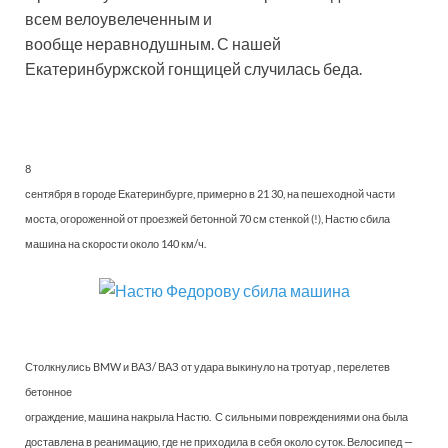
всем велоувелеченным и
вообще неравнодушным. С нашей
Екатеринбуржской гонщицей случилась беда.
8
сентября в городе Екатеринбурге, примерно в 21 30, на пешеходной части
моста, огороженной от проезжей бетонной 70 см стенкой (!), Настю сбила
машина на скорости около 140 км/ч.
Столкнулись BMW и ВАЗ/ ВАЗ от удара выкинуло на тротуар , перелетев
бетонное
ограждение, машина накрыла Настю. С сильными повреждениями она была
доставлена в реанимацию, где не приходила в себя около суток. Велосипед —