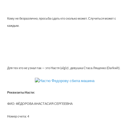
Кому не безразлично, просьба сдать кто сколько может. Случиться может с
каждым.
Для тех кто не узнал так — это Настя (algiz) , девушка Стаса Лященко (Darkwit).
Реквизиты Насти:
ФИО: ФЁДОРОВА АНАСТАСИЯ СЕРГЕЕВНА
Номер счета: 4