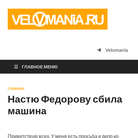
Vel
Сообщество
профессион
велоспорта,
энтузиастов
велотуризма
Velomania
просто
любителей
велосипедов
ГЛАВНОЕ МЕНЮ
ГЛАВНАЯ
Настю Федорову сбила
машина
Приветствую всех. У меня есть просьба и дело ко