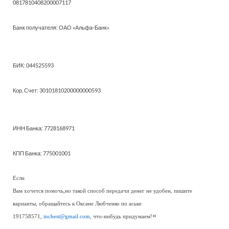
0817810408200007117
Банк получателя: ОАО «Альфа-Банк»
БИК: 044525593
Кор. Счет: 30101810200000000593
ИНН Банка: 7728168971
КПП Банка: 775001001
Если
Вам хочется помочь,но такой способ передачи денег не удобен, пишите
варианты, обращайтесь к Оксане Любченко по аське
«
191758571,
inchest@gmail.com
, что-нибудь придумаем!