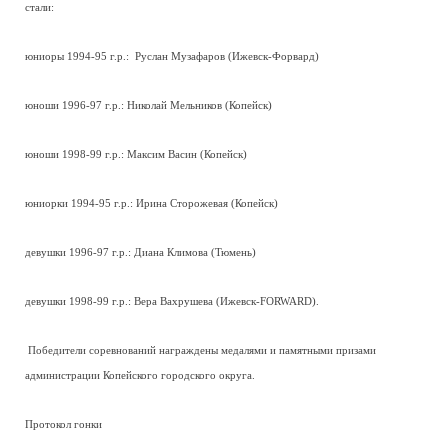
стали:
юниоры 1994-95 г.р.: Руслан Музафаров (Ижевск-Форвард)
юноши 1996-97 г.р.: Николай Мельников (Копейск)
юноши 1998-99 г.р.: Максим Васин (Копейск)
юниорки 1994-95 г.р.: Ирина Сторожевая (Копейск)
девушки 1996-97 г.р.: Диана Климова (Тюмень)
девушки 1998-99 г.р.: Вера Вахрушева (Ижевск-FORWARD).
Победители соревнований награждены медалями и памятными призами
администрации Копейского городского округа.
Протокол гонки