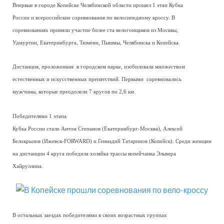
Впервые в городе Копейске Челябинской области прошел 1 этап Кубка
России и всероссийские соревнования по велосипедному кроссу. В
соревнованиях приняли участие более ста велогонщиков из Москвы,
Удмуртии, Екатеринбурга, Тюмени, Пышмы, Челябинска и Копейска.
Дистанция, проложенная в городском парке, изобиловала множеством
естественных и искусственных препятствий. Первыми соревновались
мужчины, которые преодолели 7 кругов по 2,6 км.
Победителями 1 этапа
Кубка России стали Антон Степанов (Екатеринбург-Москва), Алексей
Белокрылов (Ижевск-FORWARD) и Геннадий Татаринов (Копейск). Среди женщин
на дистанции 4 круга победила хозяйка трассы копейчанка Эльвира
Хайруллина.
В остальных заездах победителями в своих возрастных группах