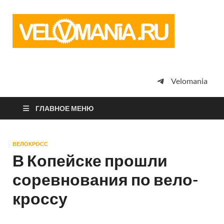
Vel
Сообщество
профессион
велоспорта,
энтузиастов
велотуризма
Velomania
просто
любителей
велосипедов
ГЛАВНОЕ МЕНЮ
ВЕЛОКРОСС
В Копейске прошли
соревнования по вело-
кроссу