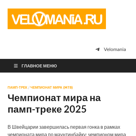
Vel
Сообщество
профессион
велоспорта,
энтузиастов
велотуризма
Velomania
просто
любителей
велосипедов
ГЛАВНОЕ МЕНЮ
ПАМП-ТРЕК
/
ЧЕМПИОНАТ МИРА (MTB)
Чемпионат мира на
памп-треке 2025
В Швейцарии завершилась первая гонка в рамках
чемпионата мира по маунтинбайку: чемпионом мира