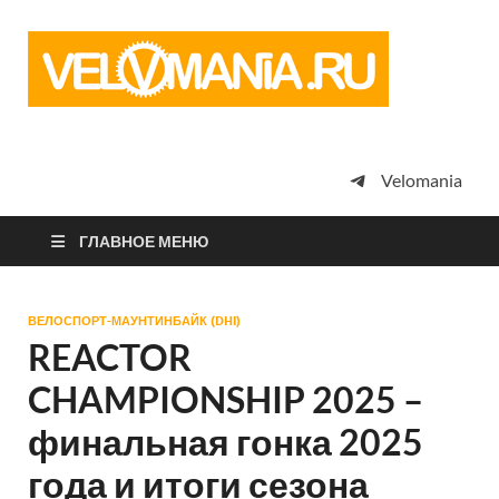
Vel
Сообщество
профессион
велоспорта,
энтузиастов
велотуризма
Velomania
просто
любителей
велосипедов
ГЛАВНОЕ МЕНЮ
ВЕЛОСПОРТ-МАУНТИНБАЙК (DHI)
REACTOR
CHAMPIONSHIP 2025 –
финальная гонка 2025
года и итоги сезона