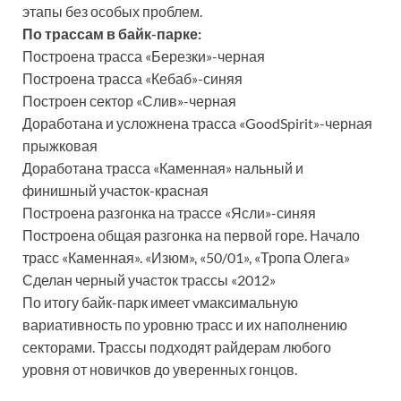
этапы без особых проблем.
По трассам в байк-парке:
Построена трасса «Березки»-черная
Построена трасса «Кебаб»-синяя
Построен сектор «Слив»-черная
Доработана и усложнена трасса «GoodSpirit»-черная
прыжковая
Доработана трасса «Каменная» нальный и
финишный участок-красная
Построена разгонка на трассе «Ясли»-синяя
Построена общая разгонка на первой горе. Начало
трасс «Каменная». «Изюм», «50/01», «Тропа Олега»
Сделан черный участок трассы «2012»
По итогу байк-парк имеет vмаксимальную
вариативность по уровню трасс и их наполнению
секторами. Трассы подходят райдерам любого
уровня от новичков до уверенных гонцов.