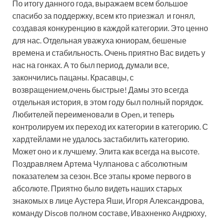
По итогу данного года, выражаем всем большое
спасибо за поддержку, всем кто приезжал и гонял,
создавая конкуренцию в каждой категории. Это ценно
для нас. Отдельная уважуха юниорам, бешеные
времена и стабильность. Очень приятно Вас видеть у
нас на гонках. А то был период, думали все,
закончились пацаны. Красавцы, с
возвращением,очень быстрые! Дамы это всегда
отдельная история, в этом году был полный порядок.
Любителей переименовали в Open, и теперь
контролируем их переход их категории в категорию. С
хардтейлами не удалось застабилить категорию.
Может оно и к лучшему. Элита как всегда на высоте.
Поздравляем Артема Чулпанова с абсолютным
показателем за сезон. Все этапы кроме первого в
абсолюте. Приятно было видеть наших старых
знакомых в лице Аустера Яши, Игоря Александрова,
команду Discoв полном составе, Ивахненко Андрюху,