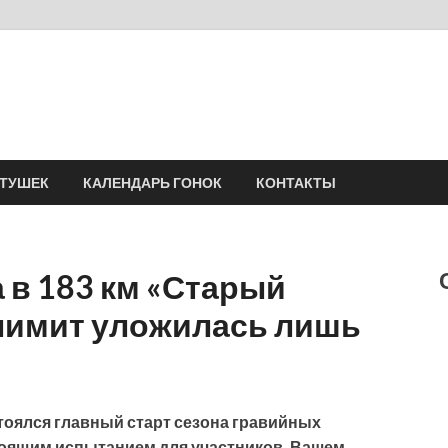
Velomania
Сообщество профессионалов велоспорта, энтузиастов велотуризма
АТУШЕК
КАЛЕНДАРЬ ГОНОК
КОНТАКТЫ
 в 183 км «Старый
 лимит уложилась лишь
стоялся главный старт сезона гравийных
астоящим испытанием для участников. Вашем