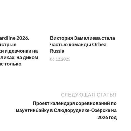
ardline 2026.
Виктория Замалиева стала
ыстрые
частью команды Orbea
и и девчонки на
Russia
ликах, на диком
06.12.2025
не только.
СЛЕДУЮЩАЯ СТАТЬЯ
Проект календаря соревнований по
маунтинбайку в Слюдоруднике-Озёрске на
2026 год