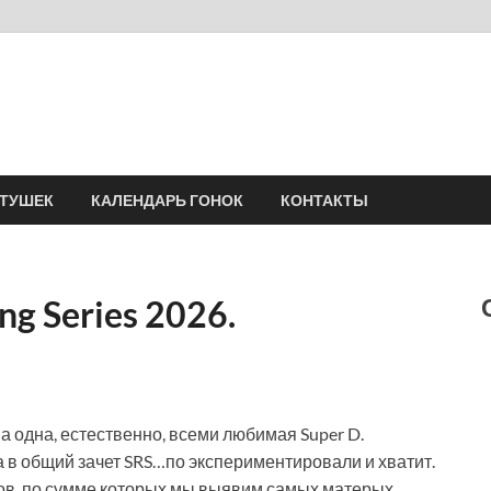
Velomania
Сообщество профессионалов велоспорта, энтузиастов велотуризма
АТУШЕК
КАЛЕНДАРЬ ГОНОК
КОНТАКТЫ
ng Series 2026.
, а одна, естественно, всеми любимая Super D.
а в общий зачет SRS…по экспериментировали и хватит.
апов, по сумме которых мы выявим самых матерых