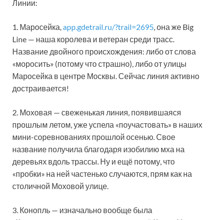
Линии:
1. Маросейка,
app.gdetrail.ru/?trail=2695
, она же Big
Line — наша королева и ветеран среди трасс.
Название двойного происхождения: либо от слова
«моросить» (потому что страшно), либо от улицы
Маросейка в центре Москвы. Сейчас линия активно
достраивается!
2. Моховая — свеженькая линия, появившаяся
прошлым летом, уже успела «поучастовать» в наших
мини-соревнованиях прошлой осенью. Свое
название получила благодаря изобилию мха на
деревьях вдоль трассы. Ну и ещё потому, что
«пробки» на ней частенько случаются, прям как на
столичной Моховой улице.
3. Конопль — изначально вообще была