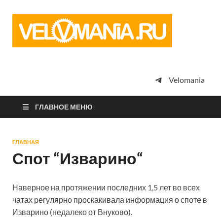
Vel
Сообщество
профессион
велоспорта,
энтузиастов
велотуризма
Velomania
просто
любителей
велосипедов
ГЛАВНОЕ МЕНЮ
ГЛАВНАЯ
Спот “Изварино“
Наверное на протяжении последних 1,5 лет во всех
чатах регулярно проскакивала информация о споте в
Изварино (недалеко от Внуково).