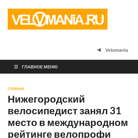
Vel
Сообщество
профессион
велоспорта,
энтузиастов
велотуризма
Velomania
просто
любителей
велосипедов
ГЛАВНОЕ МЕНЮ
ГЛАВНАЯ
Нижегородский
велосипедист занял 31
место в международном
рейтинге велопрофи