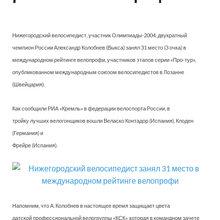
Нижегородский велосипедист, участник Олимпиады-2004, двукратный
чемпион России Александр Колобнев (Выкса) занял 31 место (3 очка) в
международном рейтинге велопрофи, участников этапов серии «Про-тур»,
опубликованном международным союзом велосипедистов в Лозанне
(Швейцария).
Как сообщили РИА «Кремль» в федерации велоспорта России, в
тройку лучших велогонщиков вошли Веласко Контадор (Испания), Клоден
(Германия) и
Фрейре (Испания).
Напомним, что А. Колобнев в настоящее время защищает цвета
датской профессиональной велогруппы «КСК», которая в командном зачете