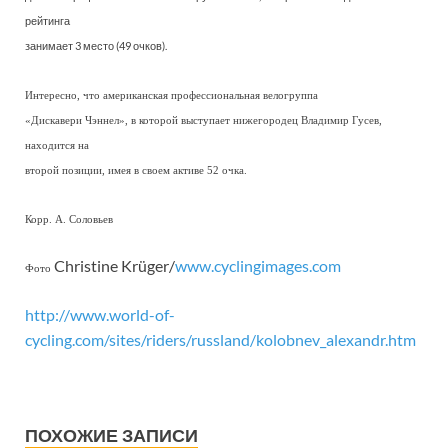
рейтинга
занимает 3 место (49 очков).
Интересно, что американская профессиональная велогруппа
«Дискавери Чэннел», в которой выступает нижегородец Владимир Гусев,
находится на
второй позиции, имея в своем активе 52 очка.
Корр. А. Соловьев
Christine Krüger/
www.cyclingimages.com
Фото
http://www.world-of-
cycling.com/sites/riders/russland/kolobnev_alexandr.htm
ПОХОЖИЕ ЗАПИСИ