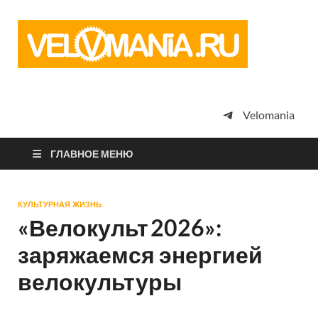
Vel
Сообщество
профессион
велоспорта,
энтузиастов
велотуризма
Velomania
просто
любителей
велосипедов
ГЛАВНОЕ МЕНЮ
КУЛЬТУРНАЯ ЖИЗНЬ
«Велокульт 2026»:
заряжаемся энергией
велокультуры