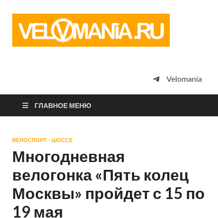
Vel
Сообщество
профессион
велоспорта,
энтузиастов
велотуризма
Velomania
просто
любителей
велосипедов
ГЛАВНОЕ МЕНЮ
ВЕЛОСПОРТ - ШОССЕ
Многодневная
велогонка «Пять колец
Москвы» пройдет с 15 по
19 мая