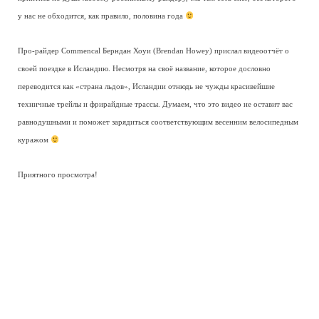
у нас не обходится, как правило, половина года
Про-райдер Commencal Берндан Хоуи (Brendan Howey) прислал видеоотчёт о
своей поездке в Исландию. Несмотря на своё название, которое дословно
переводится как «страна льдов», Исландии отнюдь не чужды красивейшие
техничные трейлы и фрирайдные трассы. Думаем, что это видео не оставит вас
равнодушными и поможет зарядиться соответствующим весенним велосипедным
куражом
Приятного просмотра!