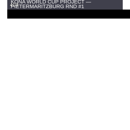
KONA WORLD CUP PROJECT —
PIETERMARITZBURG RND #1