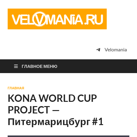
Vel
Сообщество
профессион
велоспорта,
энтузиастов
велотуризма
Velomania
просто
любителей
велосипедов
ГЛАВНОЕ МЕНЮ
ГЛАВНАЯ
KONA WORLD CUP
PROJECT —
Питермарицбург #1