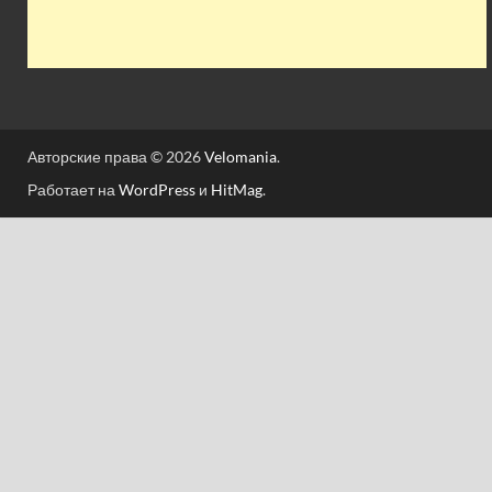
Авторские права © 2026
Velomania
.
Работает на
WordPress
и
HitMag
.