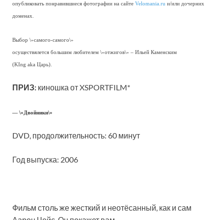
опубликовать понравившиеся фотографии на сайте
Velomania.ru
и/или дочерних
доменах.
Выбор \»самого-самого\»
осуществялется большим любителем \»отжигов\» – Ильей Каменским
(KIng аka Царь).
ПРИЗ:
киношка от XSPORTFILM*
— \»Двойники\»
DVD, продолжительность: 60 минут
Год выпуска: 2006
Фильм столь же жесткий и неотёсанный, как и сам
Аарон Чейс. Он покажет вам