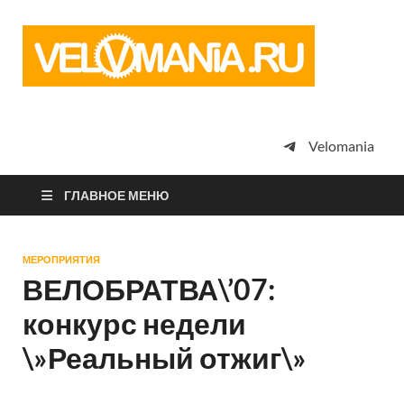
Vel
Сообщество
профессион
велоспорта,
энтузиастов
велотуризма
Velomania
просто
любителей
велосипедов
ГЛАВНОЕ МЕНЮ
МЕРОПРИЯТИЯ
ВЕЛОБРАТВА\’07:
конкурс недели
\»Реальный отжиг\»