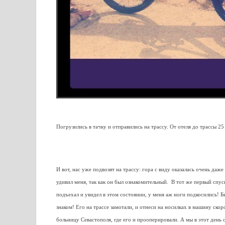
Погрузились в тачку и отправились на трассу. От отеля до трассы 25
И вот, нас уже подвозят на трассу: гора с виду оказалась очень даж
удивил меня, так как он был ознакомительный. В тот же первый спу
подъехал и увидел в этом состоянии, у меня аж ноги подкосились! Б
знаком! Его на трассе замотали, и отнеси на носилках в машину ско
больницу Севастополя, где его и прооперировали. А мы в этот день 