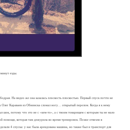
 минут езды.
е бодрая. На видео же она казалась плоскость плоскостью. Первый спуск почти не
ск Олег Караваев из Обнинска сломал ногу… открытый перелом. Когда я к нему
ыл шок, потому что это не с «кем-то», а с твоим товарищем с которым ты не мало
рой помощи, которая там дежурила во время тренировок. Позже отвезли в
сделали 4 спуска: у нас была арендована машина, но также был и транспорт для