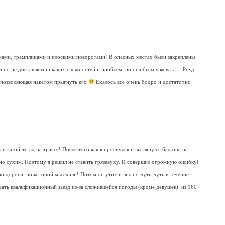
нами, трамплинами и плоскими поворотами! В опасных местах были закреплены
енно не доставляла никаких сложностей и проблем, но она была узковата… Роуд
а, позволяющая накатом прыгнуть его
Ехалось все очень бодро и достаточно
и какой-то ад на трассе! После того как я проснулся и выглянул с балкона на
ьно сухим. Поэтому я решил не ставить грязевуху. И совершил огромную ошибку!
но дороги, по которой мы ехали! Потом он утих и лил по чуть-чуть в течение
хать квалификационный заезд из-за сложившейся погоды (кроме девушек): из 160