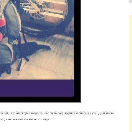
ущение, что он сгорел когда-то, его чуть подшкурили и снова в путь! Да и места
ал, а не нежиться в койке в поезде.