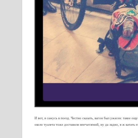
И вот, я сажусь в поезд. Честно сказать, вагон был ужасен: такое ощ
около туалета тоже доставили впечатлений, ну да ладно, я ж катать ех