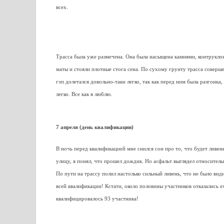
всех.
Трасса была уже размечена. Она была насыщена камнями, контрукло
маты и стояли плотные стога сена. По сухому грунту трасса соверш
гэп долетался довольно-таки легко, так как перед ним была разгонк
легко. Все как я люблю.
7 апреля (день квалификации)
В ночь перед квалификацией мне снился сон про то, что будет ливень 
улицу, я понял, что прошел дождик. Но асфальт выглядел относител
По пути на трассу полил настолько сильный ливень, что не было вид
всей квалификации! Кстати, около половины участников отказались е
квалифицировалось 93 участника!