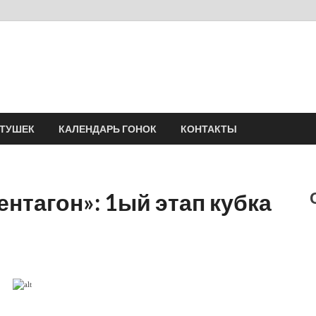
Velomania
Сообщество профессионалов велоспорта, энтузиастов велотуризма
АТУШЕК
КАЛЕНДАРЬ ГОНОК
КОНТАКТЫ
ентагон»: 1ый этап кубка