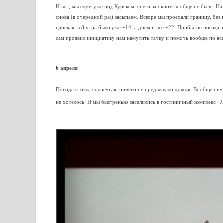
И вот, мы едем уже под Курском: снега за окном вообще не было. На
снова (в очередной раз) засыпаем. Вскоре мы проехали границу, б
царская: в 8 утра было уже +14, а днём и все +22. Прибытие поезда
сам проявил инициативу нам намутить тачку и помочь вообще по вс
6 апреля
Погода стояла солнечная, ничего не предвещало дождя. Вообще ниче
не хотелось. И мы быстренько заселились в гостиничный комплекс «