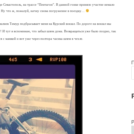
де Севастополь, на трассе “Пентагон”. В данной гонке приняло участие немало
. Ну что ж, пожалуй, начну снова погружение в поездку…
малиев Тимур подбрасывает меня на Курский вокзал. По дороге на вокзал мы
т! И тут я вспоминаю, что забыл шлем дома. Возвращаться уже было поздно, так
я с мамкой и вот уже через полтора часика шлем в чехле.
Р