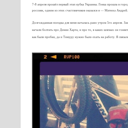
7-8 апреля прошёл первый этап кубка Украины. Гонка прошла в горо
россиян, одним из этих счастливчиков оказался я — Матюха Андрей
Долгожданная поездка для меня началась рано утром 5го апреля. За
начали болтать про Денни Харта, и про то, в каких шлемах он гоняе
как были пробки, да и Тимуру нужно было ехать на работу. Я связалс