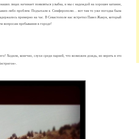
 наших лицах начинает появляться улыбка, и мы с надеждой на хорошее катание,
ез каких-либо проблем. Подъехали к Симферополю… вот там то уже погодка была
 задержалось примерно на час. В Севастополе нас встретил Павел Жакун, который
ем вопросам пребывания в городе!
го! Ходили, конечно, слухи среди парней, что возможен дождь, но верить в это
Листригон».