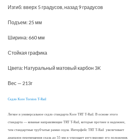
Изгиб: вверх 5 градусов, назад 9 градусов
Подъем: 25 мм
Ширина: 660 мм
Стойкая графика
Цвета: Натуральный матовый карбон 3K
Вес — 213г
Седло Kore Torsion T-Rail
Легкое и универсальное седло стандарта Kore TRT T-Rail. В основе этого
стандарта — кованые направляющие TRT T-Rail, которые прочнее и надежнее,
чем стандартные трубчатые рамки седла. Интерфейс TRT T-Rail увеличивает
диапазон перемещения седла до 55 мм и упрощает регулировку его положения.