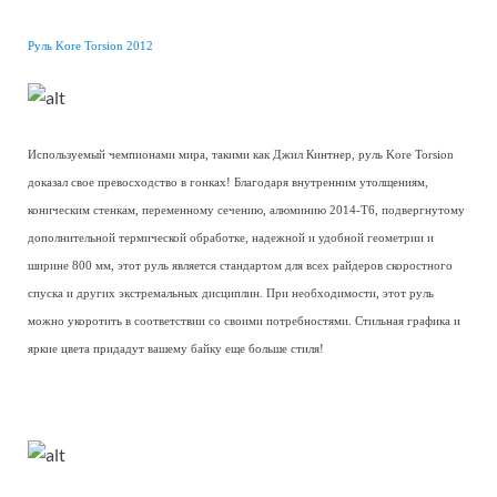
Руль Kore Torsion 2012
Используемый чемпионами мира, такими как Джил Кинтнер, руль Kore Torsion
доказал свое превосходство в гонках! Благодаря внутренним утолщениям,
коническим стенкам, переменному сечению, алюминию 2014-T6, подвергнутому
дополнительной термической обработке, надежной и удобной геометрии и
ширине 800 мм, этот руль является стандартом для всех райдеров скоростного
спуска и других экстремальных дисциплин. При необходимости, этот руль
можно укоротить в соответствии со своими потребностями. Стильная графика и
яркие цвета придадут вашему байку еще больше стиля!