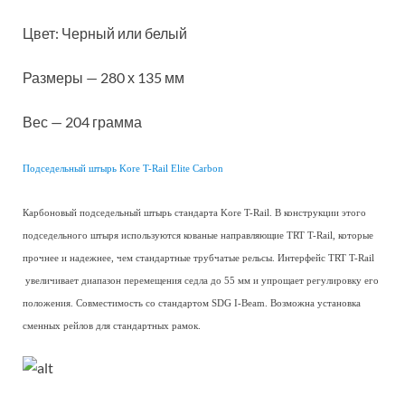
Цвет: Черный или белый
Размеры — 280 х 135 мм
Вес — 204 грамма
Подседельный штырь Kore T-Rail Elite Carbon
Карбоновый подседельный штырь стандарта Kore T-Rail. В конструкции этого
подседельного штыря используются кованые направляющие TRT T-Rail, которые
прочнее и надежнее, чем стандартные трубчатые рельсы. Интерфейс TRT T-Rail
увеличивает диапазон перемещения седла до 55 мм и упрощает регулировку его
положения. Совместимость со стандартом SDG I-Beam. Возможна установка
сменных рейлов для стандартных рамок.