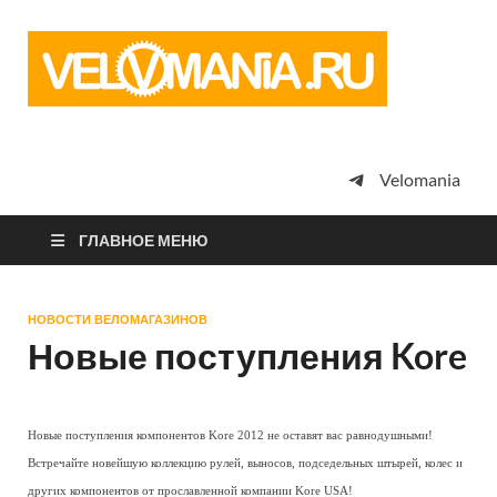
Vel
Сообщество
профессион
велоспорта,
энтузиастов
велотуризма
Velomania
просто
любителей
велосипедов
ГЛАВНОЕ МЕНЮ
НОВОСТИ ВЕЛОМАГАЗИНОВ
Новые поступления Kore
Новые поступления компонентов Kore 2012 не оставят вас равнодушными!
Встречайте новейшую коллекцию рулей, выносов, подседельных штырей, колес и
других компонентов от прославленной компании Kore USA!