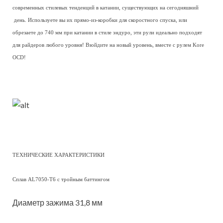
современных стилевых тенденций в катании, существующих на сегодняшний
день. Используете вы их прямо-из-коробки для скоростного спуска, или
обрезаете до 740 мм при катании в стиле эндуро, эти рули идеально подходят
для райдеров любого уровня! Взойдите на новый уровень, вместе с рулем Kore
OCD!
ТЕХНИЧЕСКИЕ ХАРАКТЕРИСТИКИ
Сплав AL7050-T6 с тройным баттингом
Диаметр зажима 31,8 мм