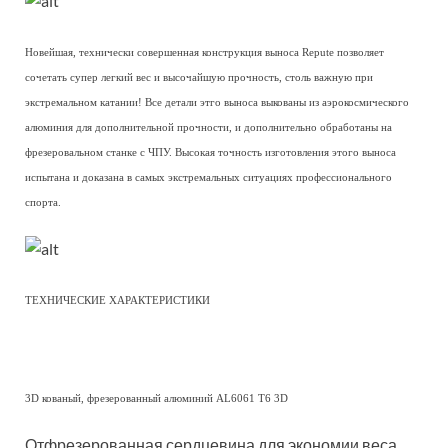
Новейшая, технически совершенная конструкция выноса Repute позволяет
сочетать супер легкий вес и высочайшую прочность, столь важную при
экстремальном катании! Все детали этго выноса выкованы из аэрокосмического
алюминия для дополнительной прочности, и дополнительно обработаны на
фрезеровальном станке с ЧПУ. Высокая точность изготовления этого выноса
испытана и доказана в самых экстремальных ситуациях профессионального
спорта.
ТЕХНИЧЕСКИЕ ХАРАКТЕРИСТИКИ
3D кованый, фрезерованный алюминий AL6061 T6 3D
Отфрезерованная сердцевина для экономии веса