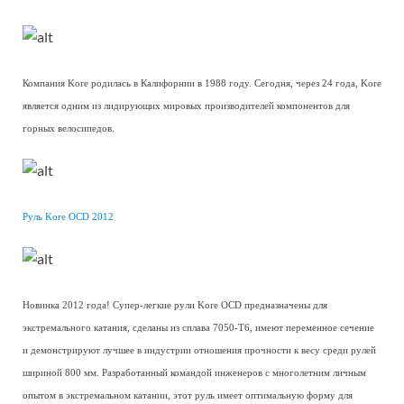
Компания Kore родилась в Калифорнии в 1988 году. Сегодня, через 24 года, Kore
является одним из лидирующих мировых производителей компонентов для
горных велосипедов.
Руль Kore OCD 2012
Новинка 2012 года! Супер-легкие рули Kore OCD предназначены для
экстремального катания, сделаны из сплава 7050-T6, имеют переменное сечение
и демонстрируют лучшее в индустрии отношения прочности к весу среди рулей
шириной 800 мм. Разработанный командой инженеров с многолетним личным
опытом в экстремальном катании, этот руль имеет оптимальную форму для