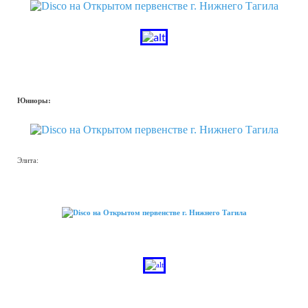
Юниоры:
Элита: