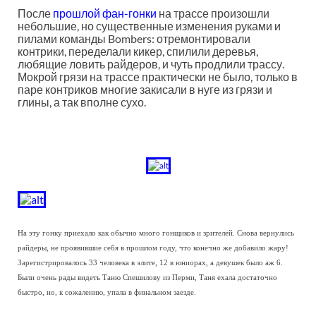
После
прошлой фан-гонки
на трассе произошли
небольшие, но существенные изменения руками и
пилами команды Bombers: отремонтировали
контрики, переделали кикер, спилили деревья,
любящие ловить райдеров, и чуть продлили трассу.
Мокрой грязи на трассе практически не было, только в
паре контриков многие закисали в нуге из грязи и
глины, а так вполне сухо.
На эту гонку приехало как обычно много гонщиков и зрителей. Снова вернулись
райдеры, не проявившие себя в прошлом году, что конечно же добавило жару!
Зарегистрировалось 33 человека в элите, 12 в юниорах, а девушек было аж 6.
Были очень рады видеть Таню Спешилову из Перми, Таня ехала достаточно
быстро, но, к сожалению, упала в финальном заезде.