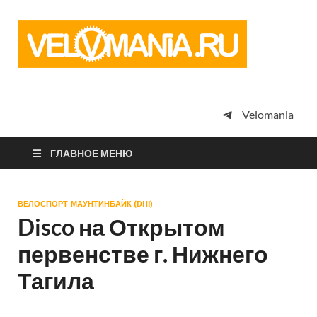
Vel
Сообщество
профессион
велоспорта,
энтузиастов
велотуризма
Velomania
просто
любителей
велосипедов
ГЛАВНОЕ МЕНЮ
ВЕЛОСПОРТ-МАУНТИНБАЙК (DHI)
Disco на Открытом
первенстве г. Нижнего
Тагила