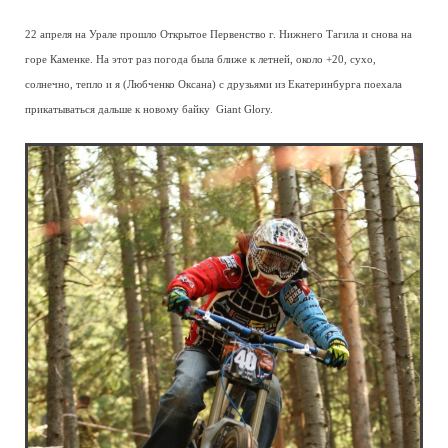
22 апреля на Урале прошло Открытое Первенство г. Нижнего Тагила и снова на
горе Каменке. На этот раз погода была ближе к летней, около +20, сухо,
солнечно, тепло и я (Любченко Оксана) с друзьями из Екатеринбурга поехала
прикатываться дальше к новому байку Giant Glory.