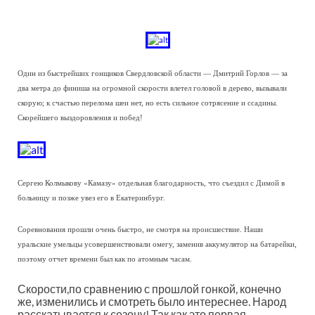
Один из быстрейших гонщиков Свердловской области — Дмитрий Горлов — за
два метра до финиша на огромной скорости влетел головой в дерево, вызывали
скорую; к счастью перелома шеи нет, но есть сильное сотрясение и ссадины.
Скорейшего выздоровления и побед!
Сергею Колмыкову «Камазу» отдельная благодарность, что съездил с Димой в
больницу и позже увез его в Екатеринбург.
Соревнования прошли очень быстро, не смотря на происшествие. Наши
уральские умельцы усовершенствовали омегу, заменив аккумулятор на батарейки,
поэтому отчет времени был как по атомным часам.
Скорости,по сравнению с прошлой гонкой, конечно
же, изменились и смотреть было интереснее. Народ
расскатывается к сезону! Так как это первая