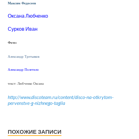
Максим Федосеев
Оксана Любченко
Сурков Иван
Фото:
Александр Третьяков
Александр Полетило
текст: Любченко Оксана
http://www.discoteam.ru/content/disco-na-otkrytom-
pervenstve-g-nizhnego-tagila
ПОХОЖИЕ ЗАПИСИ