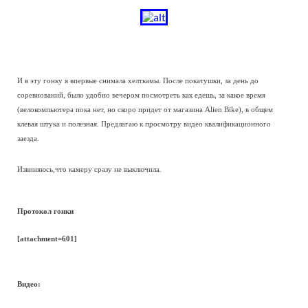
И в эту гонку я впервые снимала хелткамы. После покатушки, за день до
соревнований, было удобно вечером посмотреть как едешь, за какое время
(велокомпьютера пока нет, но скоро придет от магазина Alien Bike), в общем
клевая штука и полезная. Предлагаю к просмотру видео квалификационного
заезда.
Извиняюсь,что камеру сразу не выключила.
Протокол гонки
[attachment=601]
Видео: