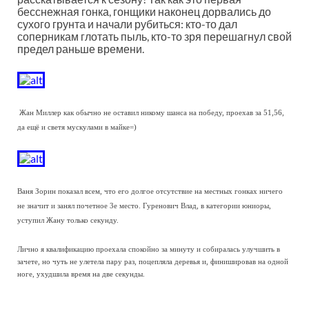
бесснежная гонка, гонщики наконец дорвались до
сухого грунта и начали рубиться: кто-то дал
соперникам глотать пыль, кто-то зря перешагнул свой
предел раньше времени.
Жан Миллер как обычно не оставил никому шанса на победу, проехав за 51,56,
да ещё и светя мускулами в майке=)
Ваня Зорин показал всем, что его долгое отсутствие на местных гонках ничего
не значит и занял почетное 3е место. Гуренович Влад, в категории юниоры,
уступил Жану только секунду.
Лично я квалификацию проехала спокойно за минуту и собиралась улучшить в
зачете, но чуть не улетела пару раз, поцепляла деревья и, финишировав на одной
ноге, ухудшила время на две секунды.