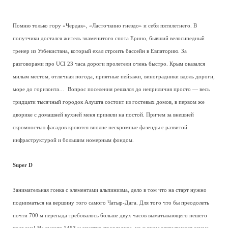
Помню только гору «Чердак», «Ласточкино гнездо» и себя пятилетнего. В
попутчики достался житель знаменитого спота Ерино, бывший велосипедный
тренер из Узбекистана, который ехал строить бассейн в Евпаторию. За
разговорами про UCI 23 часа дороги пролетели очень быстро. Крым оказался
милым местом, отличная погода, приятные пейзажи, виноградники вдоль дороги,
море до горизонта… Вопрос поселения решался до неприличия просто — весь
тридцати тысячный городок Алушта состоит из гостевых домов, в первом же
дворике с домашней кухней меня приняли на постой. Причем за внешней
скромностью фасадов кроются вполне нескромные фазенды с развитой
инфраструктурой и большим номерным фондом.
Super D
Занимательная гонка с элементами альпинизма, дело в том что на старт нужно
подниматься на вершину того самого Чатыр-Дага. Для того что бы преодолеть
почти 700 м перепада требовалось больше двух часов выматывающего пешего