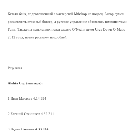
Кстати байк, подготовленный в мастерской Mtbshop не подвел, Анзор сумел
расшевелить стоковый боксер, а рулевое управление обзавелось компонентами
Funn. Так же на испытаниях новая защита O’Neal и шлем Urge Down-O-Matic
2012 года, позже расскажу подробней.
Результат
Aluhta Cup (мастера):
1.Иван Малахов 4.14.394
2.Евгений Олейников 4.32.211
3.Вадим Савельев 4.33.014