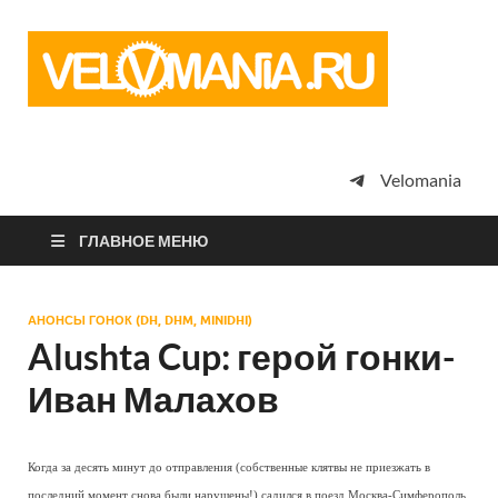
Vel
Сообщество
профессион
велоспорта,
энтузиастов
велотуризма
Velomania
просто
любителей
велосипедов
ГЛАВНОЕ МЕНЮ
АНОНСЫ ГОНОК (DH, DHM, MINIDHI)
Alushta Cup: герой гонки-
Иван Малахов
Когда за десять минут до отправления (собственные клятвы не приезжать в
последний момент снова были нарушены!) садился в поезд Москва-Симферополь,