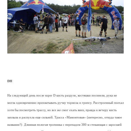
DH
На следующий день после super D кисть раздуло, костяшки посинели, рука не
могла одновременно прихватывать ручку тормоза и грипсу. Расстроенный поехал
хотя бы посмотреть трассу, но все же смог ехать вниз, правда к вечеру кисть
заплыла и распухла еще сильней. Трасса «Мамонтовая» (интересно, откуда такое
название?) Длинная пологая тропинка с перепадом 380 м стекающая с заросшей