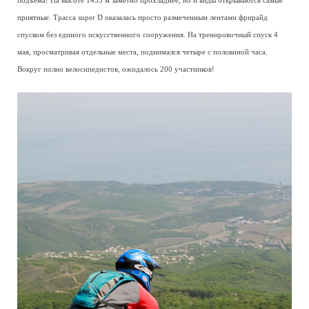
подъема! На высоте 1453 м заметно прохладнее, но и виды открываются самые
приятные. Трасса super D оказалась просто размеченным лентами фрирайд
спуском без единого искусственного сооружения. На тренировочный спуск 4
мая, просматривая отдельные места, поднимался четыре с половиной часа.
Вокруг полно велосипедистов, ожидалось 200 участников!