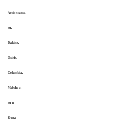
Actioncams.
ru,
Dakine,
Osiris,
Columbia,
Mtbshop.
ru и
Kona