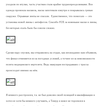
уходили по втулки, часть участков стали крайне труднопреодолимыми. Вся
одежда промокла насквозь, маска запотевали изнутри и покрывалась грязью
снаружи. Отрывные ленты не спасали. Единственное, что помогало — это
установка новой линзы с антифогом. Спасибо FOX за новенькие маски и линзы,
без которых ехать было бы совсем сложно.
Сделав пару спусков, мы отправились на отдых, как неожиданно нам объявили,
что финал отменяется из-за погодных условий, а точнее из-за невозможности
полета медицинского вертолета. Ведь эвакуация пострадавших с трассы
происходит именно на нём.
Я немного расстроился, т.к. не был доволен своей позицией в квалификации и
хотел ее хотя бы немного улучшить, а Тимур и вовсе не торопился в