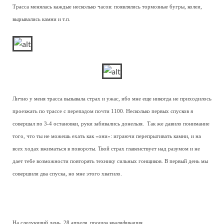
Трасса менялась каждые несколько часов: появлялись тормозные бугры, колеи,
вырывались камни и т.п.
Лично у меня трасса вызывала страх и ужас, ибо мне еще никогда не приходилось
проезжать по трассе с перепадом почти 1100. Несколько первых спусков я
совершал по 3-4 остановки, руки забивались донельзя. Так же давило понимание
того, что ты не можешь ехать как «они»: играючи перепрыгивать камни, и на
всех ходах вжиматься в повороты. Твой страх главенствует над разумом и не
дает тебе возможности повторять технику сильных гонщиков. В первый день мы
совершили два спуска, но мне этого хватило.
На следующий день, 28 апреля, прошла квалификация.