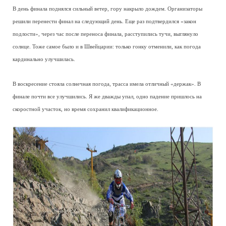
В день финала поднялся сильный ветер, гору накрыло дождем. Организаторы
решили перенести финал на следующий день. Еще раз подтвердился «закон
подлости», через час после переноса финала, расступились тучи, выглянуло
солнце. Тоже самое было и в Швейцарии: только гонку отменили, как погода
кардинально улучшилась.
В воскресение стояла солнечная погода, трасса имела отличный «держак». В
финале почти все улучшились. Я же дважды упал, одно падение пришлось на
скоростной участок, но время сохранил квалификационное.