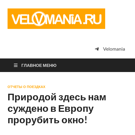
Vel
Сообщество
профессион
велоспорта,
энтузиастов
велотуризма
Velomania
просто
любителей
велосипедов
ГЛАВНОЕ МЕНЮ
ОТЧЕТЫ О ПОЕЗДКАХ
Природой здесь нам
суждено в Европу
прорубить окно!