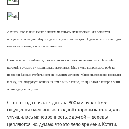
Алушту, последний пункт в нашем маленьком путешествии, мы покинули
вечером того же дня. Дорога домой пролетела быстро. Надеюсь, что эта поездка
внесет свой вклад в мое «велоразвитие».
В конце хочется добавить, что все гонки я проехал на новом Stark Devolution,
который в этом году кардинально изменился. Мне очень понравилась работа
подвески байка и стабильность на сильных уклонах. Мягкость подвески приводит
к тому, что выдернуть банник на нем очень сложно, но при этом с кикеров летит
очень здорово и ровно.
С этого года начал ездить на 800 мм рулях Kore,
ощущения смешанные, с одной стороны кажется, что
улучшилась маневренность, с другой — деревья
цепляются, но, думаю, что это дело времени. Кстати,