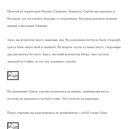
Проехав по территории Италии, Словении, Хорватии, Сербии мы оказались в
Болгарии, где поселились недалеко от подъемника. Болгария радовала низкими
ценами и вкусными блюдами.
Здесь мы встретили много знакомых лиц. На подъемник почти не было очередей,
трасса была скоростной и пыльной. На втором спуске я сломал петух, следующие
два дня катался без него. Благо, местный веломастер Петру смог достать
запасной из Софии, за что ему огромное спасибо.
На тренировке Тимур хорошо разложился на камнях, травмировав кисть,
поэтому не принимал участия в гонке. Зато полетал на параплане.
Перед стартами мы разогревались на привезённом с собой станке Giant.