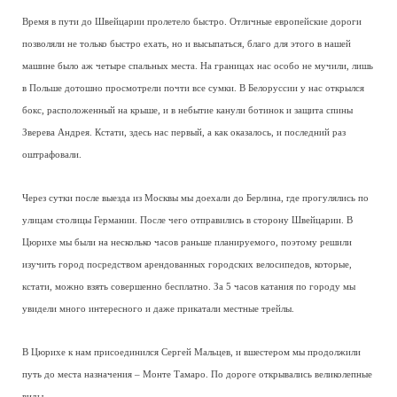
Время в пути до Швейцарии пролетело быстро. Отличные европейские дороги
позволяли не только быстро ехать, но и высыпаться, благо для этого в нашей
машине было аж четыре спальных места. На границах нас особо не мучили, лишь
в Польше дотошно просмотрели почти все сумки. В Белоруссии у нас открылся
бокс, расположенный на крыше, и в небытие канули ботинок и защита спины
Зверева Андрея. Кстати, здесь нас первый, а как оказалось, и последний раз
оштрафовали.
Через сутки после выезда из Москвы мы доехали до Берлина, где прогулялись по
улицам столицы Германии. После чего отправились в сторону Швейцарии. В
Цюрихе мы были на несколько часов раньше планируемого, поэтому решили
изучить город посредством арендованных городских велосипедов, которые,
кстати, можно взять совершенно бесплатно. За 5 часов катания по городу мы
увидели много интересного и даже прикатали местные трейлы.
В Цюрихе к нам присоединился Сергей Мальцев, и вшестером мы продолжили
путь до места назначения – Монте Тамаро. По дороге открывались великолепные
виды.