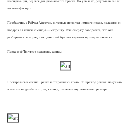
квалификации, берёгся для фимнального броска. Но увы и ах, результаты зачли
по квалификации.
Пообщались с Рейчел Афертон, интервью появится немного позже, подарили ей
подарок от нашей команды — матрёшку. Рейчел сразу сообразила, что она
разбирается: говорит, что один из её братьев вырезает примерно такие же.
Позже в её Твиттере появилась запись:
Постирались в местной речке и отправились спать. Но прежде решили покушать
и заехать на дамбу, которая, к слову, оказалась внушительного размера.