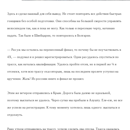
Здесь я сделал важный для себя вывод. Не стоит повторять все действия быстрых
гонщиков без особой подготовки. Они способны на большой скорости управлять
велосипедом так, как я пока не могу. Как только я пересекаю черту, начинаю
падать. Так было в Швейцарии, то повторилось в Болгарии.
— Раз уж мы остались на перенесенный финал, то почему бы не поучаствовать в
4Х, — подумал я и решил зарегистрироваться. Один раз удалось спуститься по
трассе, как началась квалификация. Удалось пройти отсев, но в первой же ¼ я
отсеялся, хотя всю трассу ехал вторым, лишь на последнем пролете уступил на
кручении. Жаль! Из россиян никто в финал не прошел.
Этим же вечером отправились в Крым. Дорога была далеко не идеальной,
поэтому выспаться не удалось. Через сутки мы прибыли в Алушту. Еле-еле, но все
же успели на регистрацию. К тому моменту хотелось лишь одного: выспаться и
отдохнуть.
Рано утром отправились на трассу, успели сделать два спуска. Трасса оказалась