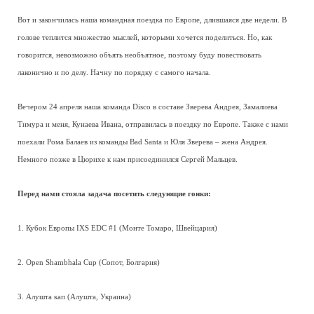
Вот и закончилась наша командная поездка по Европе, длившаяся две недели. В
голове теплится множество мыслей, которыми хочется поделиться. Но, как
говорится, невозможно объять необъятное, поэтому буду повествовать
лаконично и по делу. Начну по порядку с самого начала.
Вечером 24 апреля наша команда Disco в составе Зверева Андрея, Замалиева
Тимура и меня, Кунаева Ивана, отправилась в поездку по Европе. Также с нами
поехали Рома Балаев из команды Bad Santa и Юля Зверева – жена Андрея.
Немного позже в Цюрихе к нам присоединился Сергей Мальцев.
Перед нами стояла задача посетить следующие гонки:
1. Кубок Европы IXS EDC #1 (Монте Томаро, Швейцария)
2. Open Shambhala Cup (Сопот, Болгария)
3. Алушта кап (Алушта, Украина)