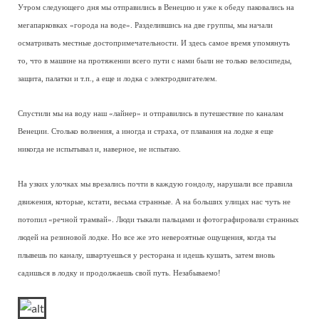
Утром следующего дня мы отправились в Венецию и уже к обеду паковались на
мегапарковках «города на воде». Разделившись на две группы, мы начали
осматривать местные достопримечательности. И здесь самое время упомянуть
то, что в машине на протяжении всего пути с нами были не только велосипеды,
защита, палатки и т.п., а еще и лодка с электродвигателем.
Спустили мы на воду наш «лайнер» и отправились в путешествие по каналам
Венеции. Столько волнения, а иногда и страха, от плавания на лодке я еще
никогда не испытывал и, наверное, не испытаю.
На узких улочках мы врезались почти в каждую гондолу, нарушали все правила
движения, которые, кстати, весьма странные. А на больших улицах нас чуть не
потопил «речной трамвай». Люди тыкали пальцами и фотографировали странных
людей на резиновой лодке. Но все же это невероятные ощущения, когда ты
плывешь по каналу, швартуешься у ресторана и идешь кушать, затем вновь
садишься в лодку и продолжаешь свой путь. Незабываемо!