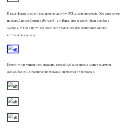
В квалификации почти всю первую десятку UCI заняли англичане. Хорошее время
показал Даниил Семенов (Forward), а у Ника, скорее всего, была ошибка с
замером. В Open почти все россияне прошли квалификационные отсев и
готовились к финалу.
Кстати, у нас теперь есть механик, способный за несколько минут вылечить
любую болезнь велосипеда новенькими пилюлями от Birzman-а.