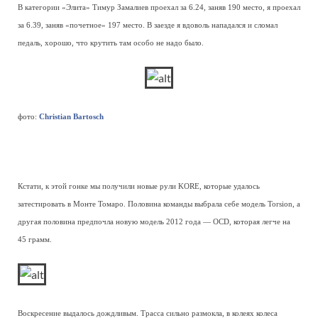
В категории «Элита» Тимур Замалиев проехал за 6.24, заняв 190 место, я проехал
за 6.39, заняв «почетное» 197 место. В заезде я вдоволь нападался и сломал
педаль, хорошо, что крутить там особо не надо было.
фото:
Christian Bartosch
Кстати, к этой гонке мы получили новые рули KORE, которые удалось
затестировать в Монте Томаро. Половина команды выбрала себе модель Torsion, а
другая половина предпочла новую модель 2012 года — OCD, которая легче на
45 грамм.
Воскресение выдалось дождливым. Трасса сильно размокла, в колеях колеса