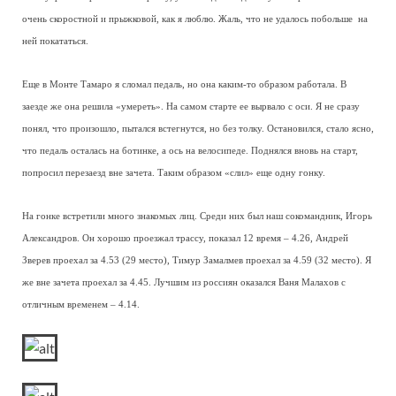
очень скоростной и прыжковой, как я люблю. Жаль, что не удалось побольше на
ней покататься.
Еще в Монте Тамаро я сломал педаль, но она каким-то образом работала. В
заезде же она решила «умереть». На самом старте ее вырвало с оси. Я не сразу
понял, что произошло, пытался встегнутся, но без толку. Остановился, стало ясно,
что педаль осталась на ботинке, а ось на велосипеде. Поднялся вновь на старт,
попросил перезаезд вне зачета. Таким образом «слил» еще одну гонку.
На гонке встретили много знакомых лиц. Среди них был наш сокомандник, Игорь
Александров. Он хорошо проезжал трассу, показал 12 время – 4.26, Андрей
Зверев проехал за 4.53 (29 место), Тимур Замалмев проехал за 4.59 (32 место). Я
же вне зачета проехал за 4.45. Лучшим из россиян оказался Ваня Малахов с
отличным временем – 4.14.