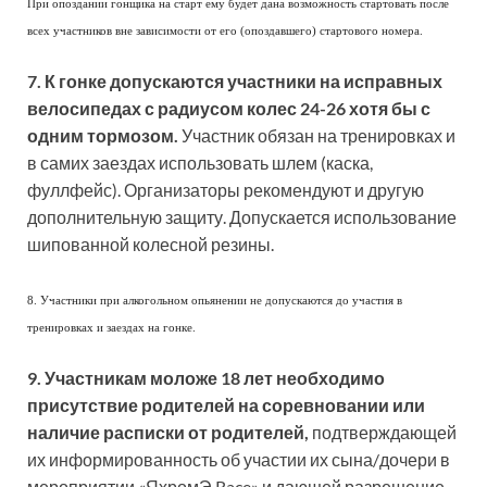
При опоздании гонщика на старт ему будет дана возможность стартовать после
всех участников вне зависимости от его (опоздавшего) стартового номера.
7. К гонке допускаются участники на исправных
велосипедах с радиусом колес 24-26 хотя бы с
одним тормозом.
Участник обязан на тренировках и
в самих заездах использовать шлем (каска,
фуллфейс). Организаторы рекомендуют и другую
дополнительную защиту. Допускается использование
шипованной колесной резины.
8. Участники при алкогольном опьянении не допускаются до участия в
тренировках и заездах на гонке.
9. Участникам моложе 18 лет необходимо
присутствие родителей на соревновании или
наличие расписки от родителей,
подтверждающей
их информированность об участии их сына/дочери в
мероприятии «ЯхромЭ Race» и дающей разрешение