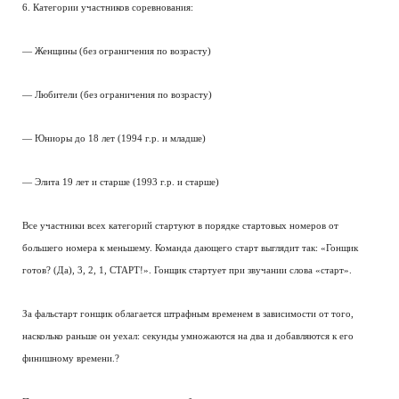
6. Категории участников соревнования:
— Женщины (без ограничения по возрасту)
— Любители (без ограничения по возрасту)
— Юниоры до 18 лет (1994 г.р. и младше)
— Элита 19 лет и старше (1993 г.р. и старше)
Все участники всех категорий стартуют в порядке стартовых номеров от
большего номера к меньшему. Команда дающего старт выглядит так: «Гонщик
готов? (Да), 3, 2, 1, СТАРТ!». Гонщик стартует при звучании слова «старт».
За фальстарт гонщик облагается штрафным временем в зависимости от того,
насколько раньше он уехал: секунды умножаются на два и добавляются к его
финишному времени.?