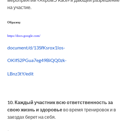
на участие.
Образец:
https://docs.google.com/
document/d/13SfKsrox1Ios-
OKIfS2PGua7eg49BiQQ0zk-
LBnz3tY/edit
10. Каждый участник всю ответственность за
свою жизнь и здоровье
во время тренировок и в
заездах берет на себя.