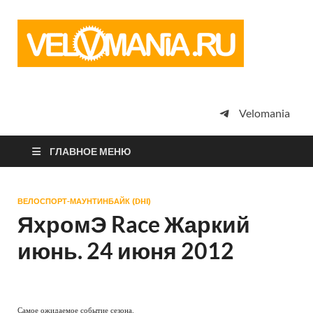
Vel
Сообщество
профессион
велоспорта,
энтузиастов
велотуризма
Velomania
просто
любителей
велосипедов
ГЛАВНОЕ МЕНЮ
ВЕЛОСПОРТ-МАУНТИНБАЙК (DHI)
ЯхромЭ Race Жаркий
июнь. 24 июня 2012
Самое ожидаемое событие сезона.