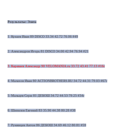
Результаты: Элита
1. Кунаев Иван 89 DISCO 33.34 42.72 76.06 #49
2. Александров Игорь 81 DISCO 34.00 42.94 76.94 #21
3. Караваев Александр 90 VELOMANIA.ru 33.72 43.41 77.13 #16r
4. Малахов Иван 80 ACTIONBROTHERS.RU 34.72 44.31 79.03 #67r
5. Maльцев Серж 81 ДЕБОШ 34.72 44.53 79.25 #34r
6. Шипилов Евгений 83 35.90 44.38 80.28 #38
7. Румянцев Антон 86 ДЕБОШ 34.69 46.12 80.81 #59