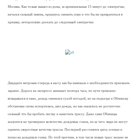
Москвы. Как только вышел из дома, за криминальные 15 минут до электрички,
начался сильный ливень, пришлось сменить план и что бы ни превратиться в
хрюшку, неторопливо доехать до следующей электрички.
Двадцати метровая очередь в кассу как бы намекала о необходимости приезжать
заранее. Дорога на экспрессе занимает полтора часа, по пути тревожно
вглядывался в окно, дождь сменился сухой погодой, но на подъезде к Обнинску
обстановка снова испортилась, шел дождь, но как оказалось не достаточно
сильный что бы пробить листву и намочить трассу. Даже сами Обнинцы
жалуются на чрезмерное количество дождевых гонок, из-за чего люди не могут
оценить скоростные качества трассы. Последний раз гонялся здесь осенью и
попал на дождевую гонку. По этой причине, в том числе новых трасс можно не