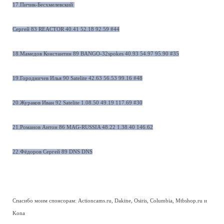
17.Пичик-Бесхмелевский
Сергей 83 REACTOR 40.41 52.18 92.59 #44
18.Мамедов Константин 89 BANGO-32spokes 40.93 54.97 95.90 #35
19.Городничев Илья 90 Satelite 42.63 56.53 99.16 #48
20.Жураков Иван 92 Satelite 1.08.50 49.19 117.69 #30
21.Романов Антон 86 MAG-RUSSIA 48.22 1.38.40 146.62
22.Фёдоров Сергей 89 DNS DNS
Спасибо моим спонсорам: Actioncams.ru, Dakine, Osiris, Columbia, Mtbshop.ru и
Kona