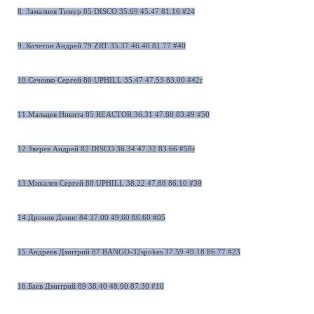
8. Замалиев Тимур 85 DISCO 35.69 45.47 81.16 #24
9. Кочетов Андрей 79 ZRT 35.37 46.40 81.77 #40
10.Сеченко Сергей 80 UPHILL 35.47 47.53 83.00 #42r
11.Мальцев Никита 85 REACTOR 36.31 47.88 83.49 #50
12.Зверев Андрей 82 DISCO 36.34 47.32 83.66 #58r
13.Михалев Сергей 88 UPHILL 38.22 47.88 86.10 #39
14.Дронов Денис 84 37.00 49.60 86.60 #05
15.Андреев Дмитрий 87 BANGO-32spokes 37.59 49.18 86.77 #23
16.Баев Дмитрий 89 38.40 48.90 87.30 #10