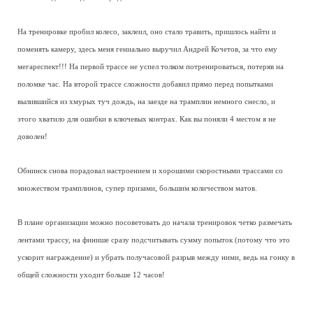
На тренировке пробил колесо, заклеил, оно стало травить, пришлось найти и
поменять камеру, здесь меня гениально выручил Андрей Кочетов, за что ему
мегареспект!!! На первой трассе не успел толком потренироваться, потеряв на
поломке час. На второй трассе сложности добавил прямо перед попытками
вылившийся из хмурых туч дождь, на заезде на трамплин немного снесло, и
этого хватило для ошибки в ключевых контрах. Как вы поняли 4 местом я не
доволен!
Обнинск снова порадовал настроением и хорошими скоростными трассами сo
множеством трамплинов, супер призами, большим количеством матов.
В плане организации можно посоветовать до начала тренировок четко размечать
лентами трассу, на финише сразу подсчитывать сумму попыток (потому что это
ускорит награждение) и убрать получасовой разрыв между ними, ведь на гонку в
общей сложности уходит больше 12 часов!