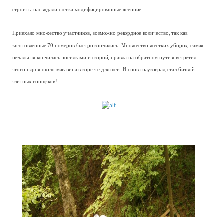
строить, нас ждали слегка модифицированные осенние.
Приехалo множество участников, возможно рекордное количество, так как
заготовленные 70 номеров быстро кончились. Множество жестких уборок, самая
печальная кончилась носилками и скорой, правда на обратном пути я встретил
этого парня около магазина в корсете для шеи. И снова наукоград стал битвой
элитных гонщиков!