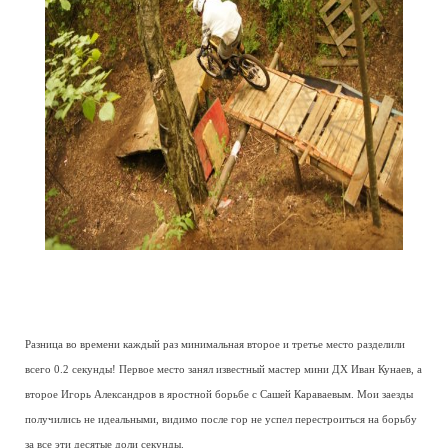
Разница во времени каждый раз минимальная второе и третье место разделили
всего 0.2 секунды! Первое место занял известный мастер мини ДХ Иван Кунаев, а
второе Игорь Александров в яростной борьбе с Сашей Караваевым. Мои заезды
получились не идеальными, видимо после гор не успел перестроиться на борьбу
за все эти десятые доли секунды.