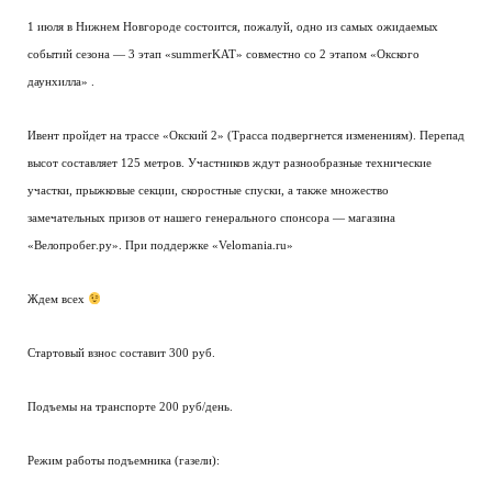
1 июля в Нижнем Новгороде состоится, пожалуй, одно из самых ожидаемых
событий сезона — 3 этап «summerKAT» совместно со 2 этапом «Окского
даунхилла» .
Ивент пройдет на трассе «Окский 2» (Трасса подвергнется изменениям). Перепад
высот составляет 125 метров. Участников ждут разнообразные технические
участки, прыжковые секции, скоростные спуски, а также множество
замечательных призов от нашего генерального спонсора — магазина
«Велопробег.ру». При поддержке «Velomania.ru»
Ждем всех
Стартовый взнос составит 300 руб.
Подъемы на транспорте 200 руб/день.
Режим работы подъемника (газели):