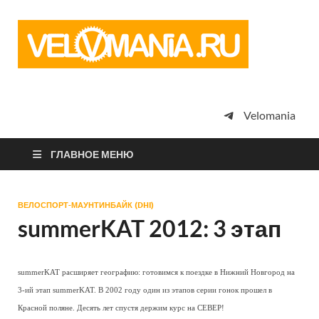
Vel
Сообщество
профессион
велоспорта,
энтузиастов
велотуризма
Velomania
просто
любителей
велосипедов
ГЛАВНОЕ МЕНЮ
ВЕЛОСПОРТ-МАУНТИНБАЙК (DHI)
summerKAT 2012: 3 этап
summerKAT расширяет географию: готовимся к поездке в Нижний Новгород на
3-ий этап summerKAT. В 2002 году один из этапов серии гонок прошел в
Красной поляне. Десять лет спустя держим курс на СЕВЕР!