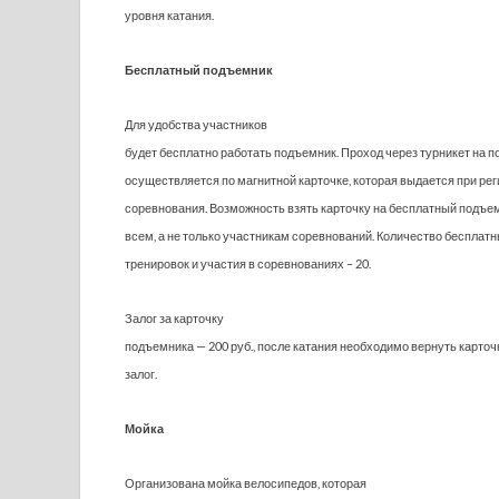
уровня катания.
Бесплатный подъемник
Для удобства участников
будет бесплатно работать подъемник. Проход через турникет на 
осуществляется по магнитной карточке, которая выдается при рег
соревнования. Возможность взять карточку на бесплатный подъе
всем, а не только участникам соревнований. Количество бесплат
тренировок и участия в соревнованиях – 20.
Залог за карточку
подъемника — 200 руб., после катания необходимо вернуть карточ
залог.
Мойка
Организована мойка велосипедов, которая