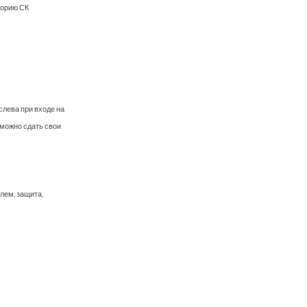
торию СК
лева при входе на
 можно сдать свои
лем, защита,