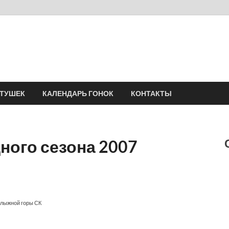
Velomania
Сообщество профессионалов велоспорта, энтузиастов велотуризма
АТУШЕК
КАЛЕНДАРЬ ГОНОК
КОНТАКТЫ
ного сезона 2007
олыжной горы СК