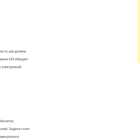
 то, как должна
к мини-DH обещает
я электронной
Магнитке,
ком). Задача стоит
рами разного