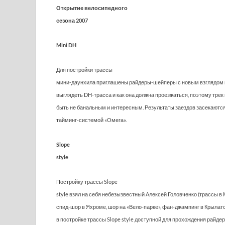
Открытие велосипедного
сезона 2007
Mini DH
Для постройки трассы
мини-даунхила приглашены райдеры-шейперы с новым взглядом на
выглядеть DH-трасса и как она должна проезжаться, поэтому тре
быть не банальным и интересным. Результаты заездов засекаютс
тайминг-системой «Омега».
Slope
style
Постройку трассы Slope
style взял на себя небезызвестный Алексей Головченко (трассы в 
спид-шор в Яхроме, шор на «Вело-парке», фан-джампинг в Крылатс
в постройке трассы Slope style доступной для прохождения райде