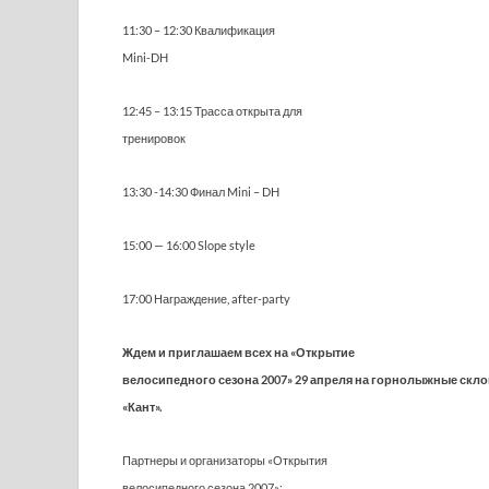
11:30 – 12:30 Квалификация
Mini-DH
12:45 – 13:15 Трасса открыта для
тренировок
13:30 -14:30 Финал Mini – DH
15:00 — 16:00 Slope style
17:00 Награждение, after-party
Ждем и приглашаем всех на «Открытие
велосипедного сезона 2007» 29 апреля на горнолыжные скл
«Кант».
Партнеры и организаторы «Открытия
велосипедного сезона 2007»: