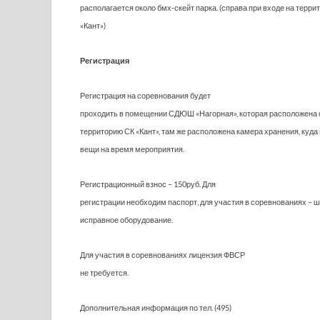
располагается около бмх-скейт парка. (справа при входе на терри
«Кант»)
Регистрация
Регистрация на соревнования будет
проходить в помещении СДЮШ «Нагорная», которая расположена с
территорию СК «Кант», там же расположена камера хранения, куда
вещи на время мероприятия.
Регистрационный взнос – 150руб. Для
регистрации необходим паспорт, для участия в соревнованиях – ш
исправное оборудование.
Для участия в соревнованиях лицензия ФВСР
не требуется.
Дополнительная информация по тел. (495)