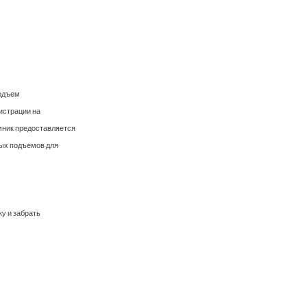
подъем
истрации на
мник предоставляется
ных подъемов для
ку и забрать