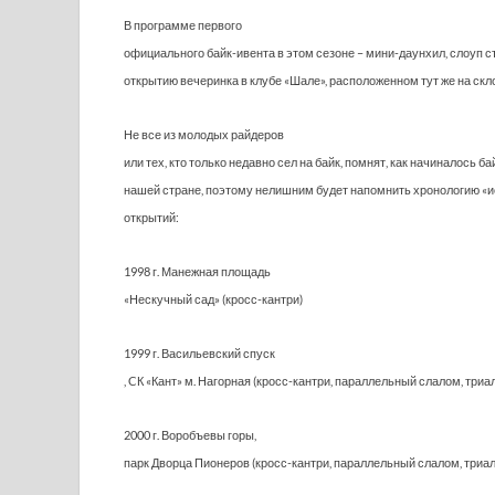
В программе первого
официального байк-ивента в этом сезоне – мини-даунхил, слоуп 
открытию вечеринка в клубе «Шале», расположенном тут же на скл
Не все из молодых райдеров
или тех, кто только недавно сел на байк, помнят, как начиналось б
нашей стране, поэтому нелишним будет напомнить хронологию «и
открытий:
1998 г. Манежная площадь
«Нескучный сад» (кросс-кантри)
1999 г. Васильевский спуск
, CК «Кант» м. Нагорная (кросс-кантри, параллельный слалом, триал
2000 г. Воробъевы горы,
парк Дворца Пионеров (кросс-кантри, параллельный слалом, триал