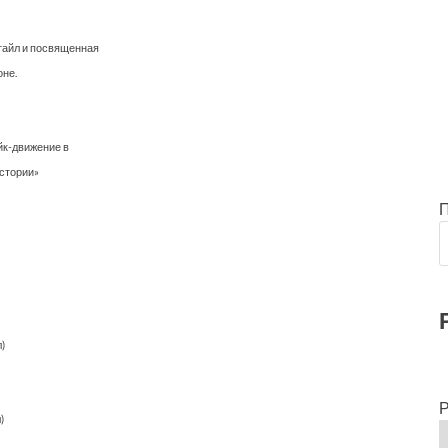
стайл и посвященная
оне.
айк-движение в
стории»
)
Р
)