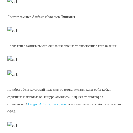
Десятку замкнул Алабама (Суровьев Дмитрий).
После непродолжительного ожидания прошло торжественное награждение.
Призёры обеих категорий получили грамоты, медали, хэнд-мэйд кубки,
сделанные с любовью от Тимура Замалиева, и призы от спонсоров
соревнований
Dragon Alliance
,
Bern
,
Pow
. А также памятные наборы от компании
OPEL.