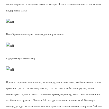
сориентироваться во время ночных заездов. Также разместили в опасных местах
на деревьях маты.
Ваня Кунаев смастерил подиум для награждения
и деревянную магнитолу
Время от времени нам писали, звонили друзья и знакомые, чтобы понять степень
грязи на трассе. Но несмотря на то, что по трассе днём текли ручьи, наши
мнения расходились: кто-то советовал грязевую резину, кто-то нет, ссылаясь на
особенности грунта… Часам к 16 погода мгновенно изменилась! Выглянуло
солнце, дождь смолк и исчез вместе с тучками, запели птички, запархали бабочки