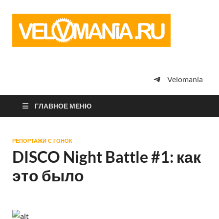
Vel
Сообщество
профессион
велоспорта,
энтузиастов
велотуризма
Velomania
просто
любителей
велосипедов
ГЛАВНОЕ МЕНЮ
РЕПОРТАЖИ С ГОНОК
DISCO Night Battle #1: как
это было