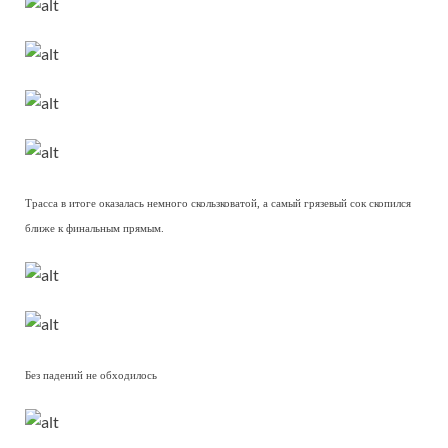
Трасса в итоге оказалась немного скользковатой, а самый грязевый сок скопился
ближе к финальным прямым.
Без падений не обходилось