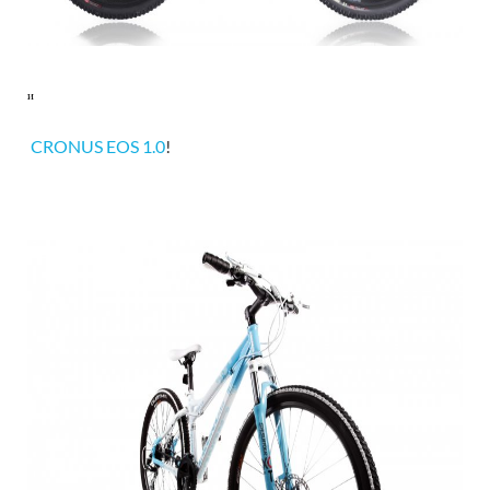
и
CRONUS EOS 1.0
!