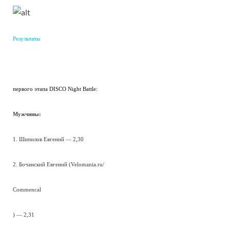
Результаты
первого этапа DISCO Night Battle:
Мужчины:
1. Шипилов Евгений — 2,30
2. Бочанский Евгений (Velomania.ru/
Commencal
) — 2,31