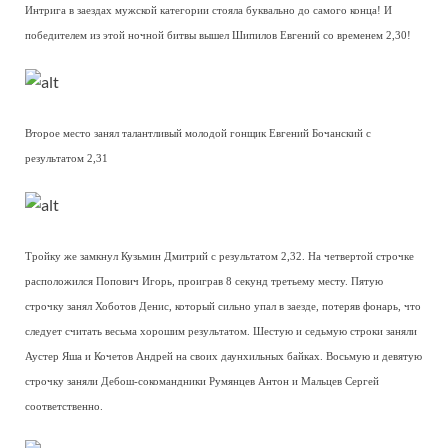
Интрига в заездах мужской категории стояла буквально до самого конца! И
победителем из этой ночной битвы вышел Шипилов Евгений со временем 2,30!
Второе место занял талантливый молодой гонщик Евгений Бочанский с
результатом 2,31
Тройку же замкнул Кузьмин Дмитрий с результатом 2,32. На четвертой строчке
расположился Попович Игорь, проиграв 8 секунд третьему месту. Пятую
строчку занял Хоботов Денис, который сильно упал в заезде, потеряв фонарь, что
следует считать весьма хорошим результатом. Шестую и седьмую строки заняли
Аустер Яша и Кочетов Андрей на своих даунхильных байках. Восьмую и девятую
строчку заняли Дебош-сокомандники Румянцев Антон и Мальцев Сергей
соответственно.