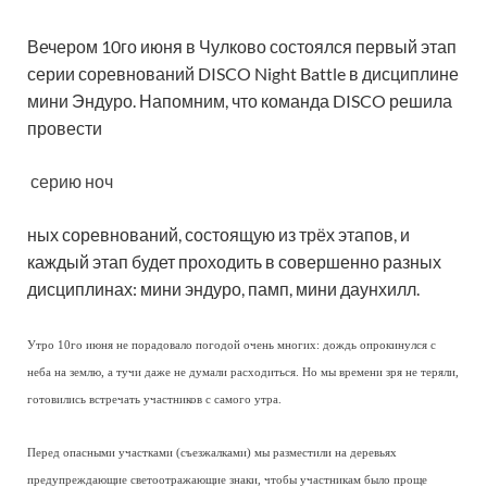
Вечером 10го июня в Чулково состоялся первый этап
серии соревнований DISCO Night Battle в дисциплине
мини Эндуро. Напомним, что команда DISCO решила
провести
серию ноч
ных соревнований, состоящую из трёх этапов, и
каждый этап будет проходить в совершенно разных
дисциплинах: мини эндуро, памп, мини даунхилл.
Утро 10го июня не порадовало погодой очень многих: дождь опрокинулся с
неба на землю, а тучи даже не думали расходиться. Но мы времени зря не теряли,
готовились встречать участников с самого утра.
Перед опасными участками (съезжалками) мы разместили на деревьях
предупреждающие светоотражающие знаки, чтобы участникам было проще