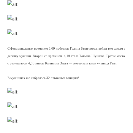
С феноменальным временем 3,09 победила Галина Балагурова, войдя тем самым в
десятку мужчин. Второй со временем 4,10 стала Татьяна Шуняева. Третье место
с результатом 4,36 заняла Калинина Ольга — землячка и юная ученица Гали.
В мужчинах же набралось 32 отважных гонщика!