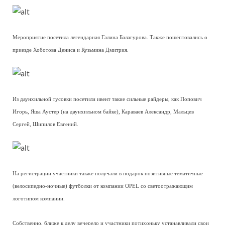
Мероприятие посетила легендарная Галина Балагурова. Также пошёптовались о
приезде Хоботова Дениса и Кузьмина Дмитрия.
Из даунхильной тусовки посетили ивент такие сильные райдеры, как Попович
Игорь, Яша Аустер (на даунхильном байке), Караваев Александр, Мальцев
Сергей, Шипилов Евгений.
На регистрации участники также получали в подарок позитивные тематичные
(велосипедно-ночные) футболки от компании OPEL со светоотражающим
логотипом компании.
Собственно, ближе к делу вечерело и участники потихоньку устанавливали свои