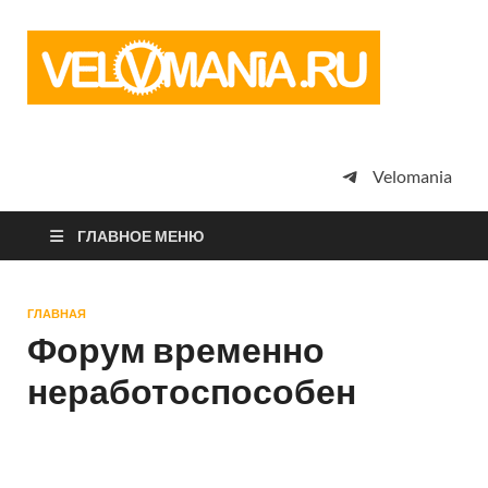
Vel
Сообщество
профессион
велоспорта,
энтузиастов
велотуризма
Velomania
просто
любителей
велосипедов
ГЛАВНОЕ МЕНЮ
ГЛАВНАЯ
Форум временно
неработоспособен