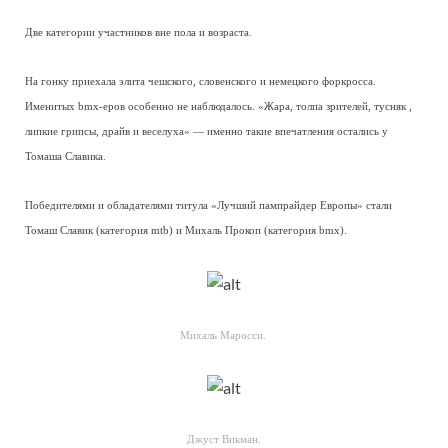
Две категории участников вне пола и возраста.
На гонку приехала элита чешского, словенского и немецкого форкросса.
Именитых bmx-еров особенно не наблюдалось. «Жара, толпа зрителей, тусняк ,
липкие грипсы, драйв и веселуха» — именно такие впечатления остались у
Томаша Славика.
Победителями и обладателями титула «Лучший пампрайдер Европы» стали
Томаш Славик (категория mtb) и Михаль Прокоп (категория bmx).
Михаль Маросси.
Джуст Викман.