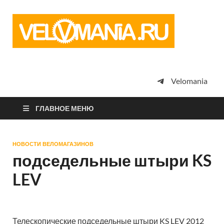
Vel
Сообщество
профессион
велоспорта,
энтузиастов
велотуризма
Velomania
просто
любителей
велосипедов
ГЛАВНОЕ МЕНЮ
НОВОСТИ ВЕЛОМАГАЗИНОВ
подседельные штыри KS
LEV
Телескопические подседельные штыри KS LEV 2012