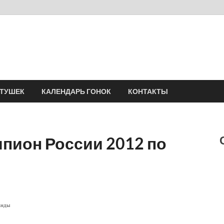
Velomania
Сообщество профессионалов велоспорта, энтузиастов велотуризма
АТУШЕК
КАЛЕНДАРЬ ГОНОК
КОНТАКТЫ
пион России 2012 по
анды