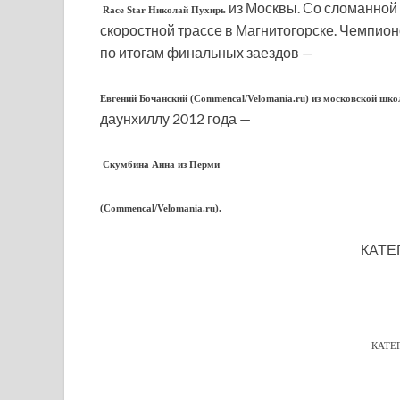
из Москвы. Со сломанной 
Race Star Николай Пухирь
скоростной трассе в Магнитогорске. Чемпио
по итогам финальных заездов —
Евгений Бочанский (Commencal/Velomania.ru) из московской 
даунхиллу 2012 года —
Скумбина Анна из Перми
(Commencal/Velomania.ru).
КАТЕ
КАТЕ