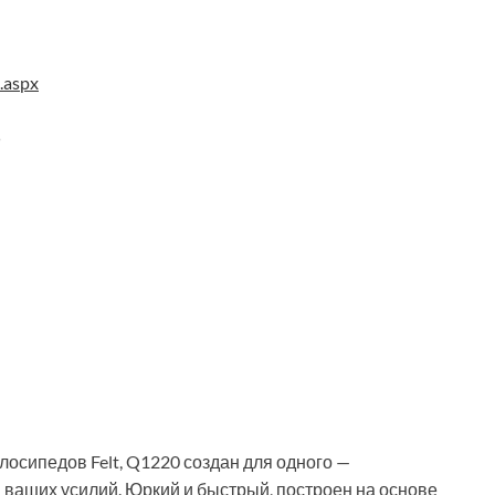
.aspx
5
осипедов Felt, Q1220 создан для одного —
ваших усилий. Юркий и быстрый, построен на основе