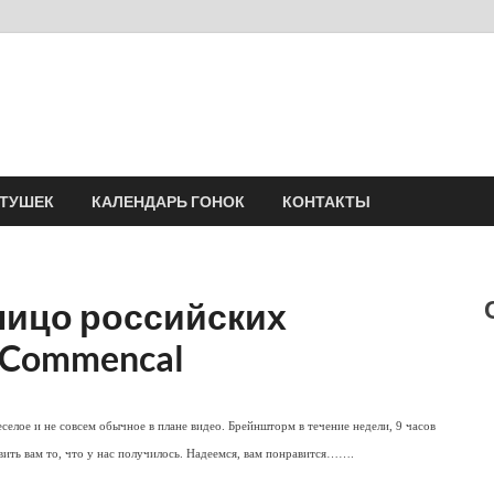
Velomania
Сообщество профессионалов велоспорта, энтузиастов велотуризма
АТУШЕК
КАЛЕНДАРЬ ГОНОК
КОНТАКТЫ
 лицо российских
 Commencal
еселое и не совсем обычное в плане видео. Брейншторм в течение недели, 9 часов
авить вам то, что у нас получилось. Надеемся, вам понравится…….