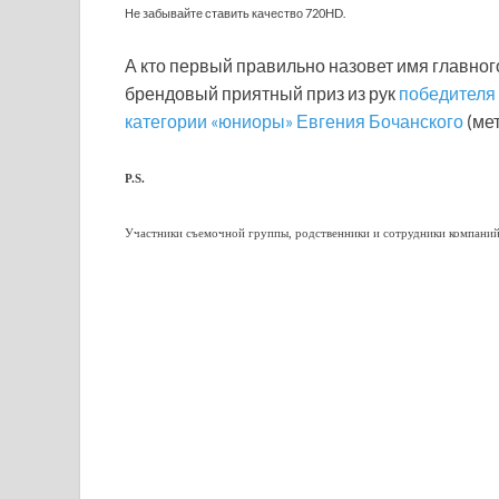
Не забывайте ставить качество 720HD.
А кто первый правильно назовет имя главног
брендовый приятный приз из рук
победителя 
категории «юниоры» Евгения Бочанского
(ме
P.S.
Участники съемочной группы, родственники и сотрудники компаний