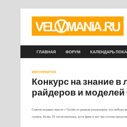
ГЛАВНАЯ
ФОРУМ
КАЛЕНДАРЬ ПОК
МЕРОПРИЯТИЯ
Конкурс на знание в
райдеров и моделей
Совсем недавно вместе с Goride.ru решили реализовать что-нибудь в
съемок, более 10 часов монтажа, куча фана и вот мы готовы предст