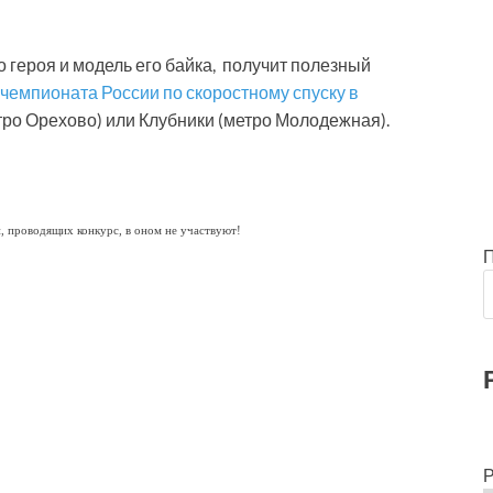
о героя и модель его байка, получит полезный
чемпионата России по скоростному спуску в
тро Орехово) или Клубники (метро Молодежная).
, проводящих конкурс, в оном не участвуют!
Р