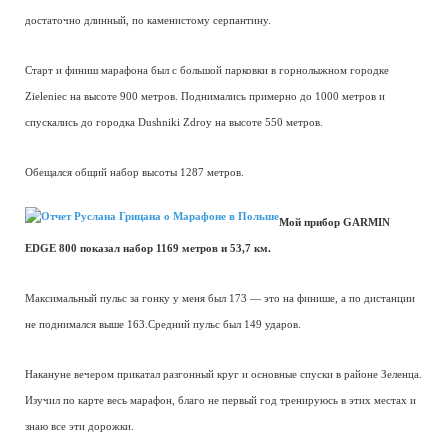
достаточно длинный, по каменистому серпантину.
Старт и финиш марафона был с большой парковки в горнолыжном городке
Zieleniec на высоте 900 метров. Поднимались примерно до 1000 метров и
спускались до городка Dushniki Zdroy на высоте 550 метров.
Обещался общий набор высоты 1287 метров.
Мой прибор GARMIN
EDGE 800 показал набор 1169 метров и 53,7 км.
Максимальный пульс за гонку у меня был 173 — это на финише, а по дистанции
не поднимался выше 163.Средний пульс был 149 ударов.
Накануне вечером прикатал разгонный круг и основные спуски в районе Зеленца.
Изучил по карте весь марафон, благо не первый год тренируюсь в этих местах и
знаю все эти дорожки.