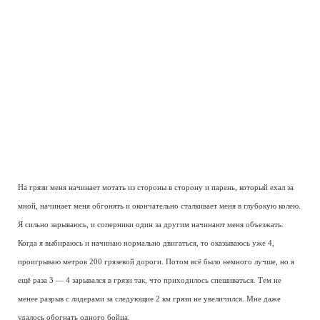
На грязи меня начинает мотать из стороны в сторону и парень, который ехал за
мной, начинает меня обгонять и окончательно сталкивает меня в глубокую колею.
Я сильно зарываюсь, и соперники один за другим начинают меня объезжать.
Когда я выбираюсь и начинаю нормально двигаться, то оказываюсь уже 4,
проигрываю метров 200 грязевой дороги. Потом всё было немного лучше, но я
ещё раза 3 — 4 зарывался в грязи так, что приходилось спешиваться. Тем не
менее разрыв с лидерами за следующие 2 км грязи не увеличился. Мне даже
удалось обогнать одного бойца.