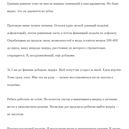
Грязевая равнина тоже не внесла никаких изменений в наш караванчик. Но было
видно, что он держится на зубах.
Проезжаю мимо пункта питания. Остался один лесной длинный подъём(
асфальтовый), потом равнинная часть и потом финишный подъём по асфальту.
Отрабатываю на пределе своих возможностей и когда остаётся метров 300-400
до верха, вижу впереди лидера, расстояние до которого стремительно
сокращается. Я, воодушевлённый, ещё добавляю.
За 5 км до финиша добираю лидера. Мой попутчик усидел за мной. Едем втроём.
Темп сразу упал. Мне это на руку — нужно восстановиться после пахоты в
подъёмы.
Ребята работать не хотят. На пологом спуске я выкатываюсь вперёд и начинаю
вести в экономичном режиме. Несколько раз предлагал ребятам выйти вперёд —
не захотели.
Начался последний подъём. Я продолжаю вести в экономичном режиме. К этому