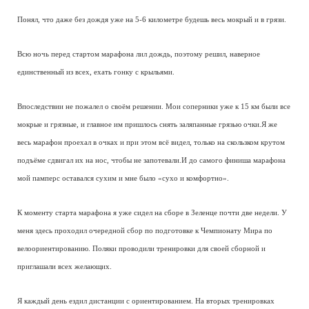
Понял, что даже без дождя уже на 5-6 километре будешь весь мокрый и в грязи.
Всю ночь перед стартом марафона лил дождь, поэтому решил, наверное
единственный из всех, ехать гонку с крыльями.
Впоследствии не пожалел о своём решении. Мои соперники уже к 15 км были все
мокрые и грязные, и главное им пришлось снять заляпанные грязью очки.Я же
весь марафон проехал в очках и при этом всё видел, только на скользком крутом
подъёме сдвигал их на нос, чтобы не запотевали.И до самого финиша марафона
мой памперс оставался сухим и мне было «сухо и комфортно».
К моменту старта марафона я уже сидел на сборе в Зеленце почти две недели. У
меня здесь проходил очередной сбор по подготовке к Чемпионату Мира по
велоориентированию. Поляки проводили тренировки для своей сборной и
приглашали всех желающих.
Я каждый день ездил дистанции с ориентированием. На вторых тренировках