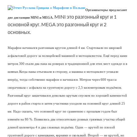
Организаторы предлагают
MINI это разгонный круг и 1
две дистанции MINI и MEGA.
основной круг. MEGA это разгонный круг и 2
основных.
Марафон начинался разгонным кругом длиной 4 км. Стартовали по широкой
асфальтовой дороге за полицейской машиной и мотоциклистом. Ещё перед нами
метров 300 ехали два пана на роверах в традиционной для этих мест одежде и в
шляпах.Когда паны отъезжали в сторону, а машина и мотоциклист уезжали
вперёд, тогда собственно марафон и начинался. Метров через 600 трасса
сворачивала с асфальта на грунтовую дорогу с 2,5 километровым подъёмом.
Разгонный круг заканчивался довольно крутым спуском по хорошей каменистой
дороге в район старта и затем участники уходили на основной круг длиной 25
км. Надо сказать, что основной круг по сравнению с прошлым годом был
изменён на 80 %. Появились два относительно ровных грязевых участка общей
длиной километра 4 и два сложных подъёма. Один — крутой по плохой
грунтовой дороге с камешками, корнями и скользкий. Второй — не крутой, но