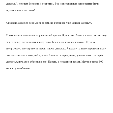
десятым), причём без всякой дерготни. Все мои основные конкуренты были
прямо у меня за спиной.
Спуск прошёл без особых проблем, но грязи все уже успели хлебнуть.
И вот мы выкатываемся на равнинный грязевой участок. Заезд на него по мостику
через речку, сделанному из кругляка. Брёвна мокрые и скользкие. Нужно
штурмовать его строго поперёк, иначе упадёшь. Я вхожу на него первым и вижу,
что мотоциклист, который должен был ехать перед нами, упал и лежит поперёк
дороги.Аккуратно объезжаю его. Парень в порядке и встаёт. Метров через 300
он нас уже обогнал.