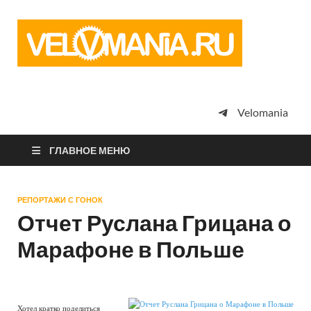
Vel
Сообщество
профессион
велоспорта,
энтузиастов
велотуризма
Velomania
просто
любителей
велосипедов
ГЛАВНОЕ МЕНЮ
РЕПОРТАЖИ С ГОНОК
Отчет Руслана Грицана о
Марафоне в Польше
Хотел кратко поделиться