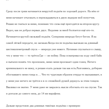
Сразу после грязи начинается некрутой подъём по хорошей дороге. На нём от
меня начинает отъезжать и перекладываться к двум лидерам мой попутчик.
Решаю не гнаться за ними, понимаю что силы ещё пригодятся на втором кругу.
Видел, как он добрал первых двух. Недалеко за мной болтается ещё кто-то.
Начинается крутой скользкий подъём. Соперники впереди бегут бегом. Я на
самой лёгкой передаче, но заезжаю.Когда после подъёма выезжаю на длинный
шестикилометровый спуск — впереди уже никого. Начинаю спускаться и слышу,
что у меня что — то трётся.Где — не пойму. Пока осматривал на ходу свой байк
и пытался понять что произошло, мимо меня проезжает один гонец. Ничего
криминального не вижу, и решаю ехать дальше так как есть.Разгоняюсь, добираю
обогнавшего меня гонца и…. Что-то чудесным образом откуда-то выскакивает, и
у меня уже ничего не трётся и я со спокойной душой держусь за этим гонцом.
Вваливал он знатно. У меня даже не закралось мысли обогнать его на спуске. Так
и доехали до самого низа, до 14 км марафона.
Дальше предстояло два длинных тяжёлых подъёма с примерно