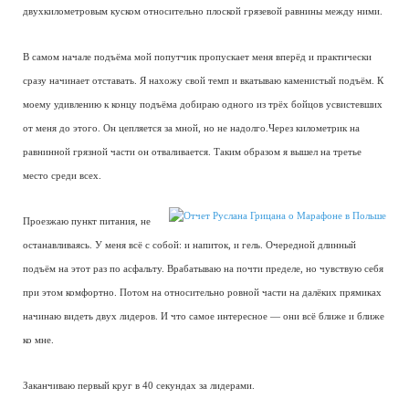
двухкилометровым куском относительно плоской грязевой равнины между ними.
В самом начале подъёма мой попутчик пропускает меня вперёд и практически
сразу начинает отставать. Я нахожу свой темп и вкатываю каменистый подъём. К
моему удивлению к концу подъёма добираю одного из трёх бойцов усвистевших
от меня до этого. Он цепляется за мной, но не надолго.Через километрик на
равнинной грязной части он отваливается. Таким образом я вышел на третье
место среди всех.
Проезжаю пункт питания, не
останавливаясь. У меня всё с собой: и напиток, и гель. Очередной длинный
подъём на этот раз по асфальту. Врабатываю на почти пределе, но чувствую себя
при этом комфортно. Потом на относительно ровной части на далёких прямиках
начинаю видеть двух лидеров. И что самое интересное — они всё ближе и ближе
ко мне.
Заканчиваю первый круг в 40 секундах за лидерами.