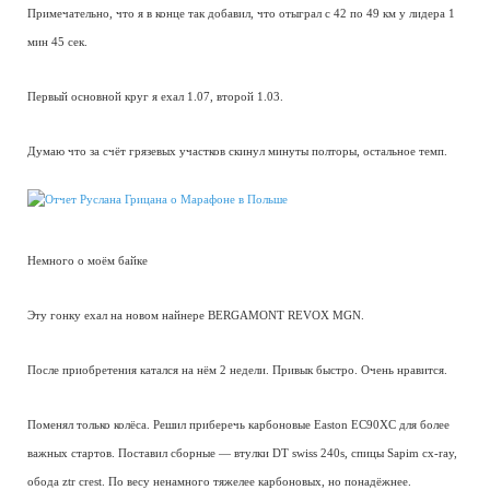
Примечательно, что я в конце так добавил, что отыграл с 42 по 49 км у лидера 1
мин 45 сек.
Первый основной круг я ехал 1.07, второй 1.03.
Думаю что за счёт грязевых участков скинул минуты полторы, остальное темп.
Немного о моём байке
Эту гонку ехал на новом найнере BERGAMONT REVOX MGN.
После приобретения катался на нём 2 недели. Привык быстро. Очень нравится.
Поменял только колёса. Решил приберечь карбоновые Easton EC90XC для более
важных стартов. Поставил сборные — втулки DT swiss 240s, спицы Sapim cx-ray,
обода ztr crest. По весу ненамного тяжелее карбоновых, но понадёжнее.