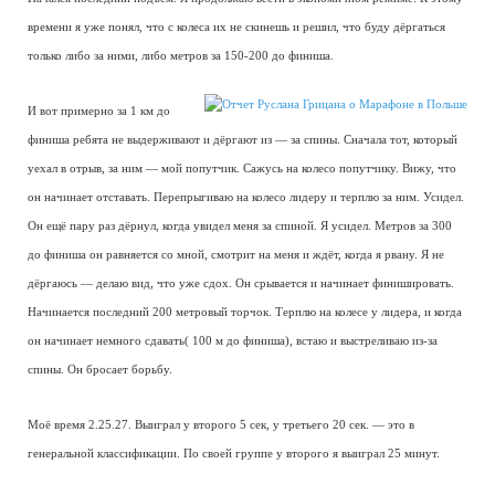
времени я уже понял, что с колеса их не скинешь и решил, что буду дёргаться
только либо за ними, либо метров за 150-200 до финиша.
И вот примерно за 1 км до
финиша ребята не выдерживают и дёргают из — за спины. Сначала тот, который
уехал в отрыв, за ним — мой попутчик. Сажусь на колесо попутчику. Вижу, что
он начинает отставать. Перепрыгиваю на колесо лидеру и терплю за ним. Усидел.
Он ещё пару раз дёрнул, когда увидел меня за спиной. Я усидел. Метров за 300
до финиша он равняется со мной, смотрит на меня и ждёт, когда я рвану. Я не
дёргаюсь — делаю вид, что уже сдох. Он срывается и начинает финишировать.
Начинается последний 200 метровый торчок. Терплю на колесе у лидера, и когда
он начинает немного сдавать( 100 м до финиша), встаю и выстреливаю из-за
спины. Он бросает борьбу.
Моё время 2.25.27. Выиграл у второго 5 сек, у третьего 20 сек. — это в
генеральной классификации. По своей группе у второго я выиграл 25 минут.