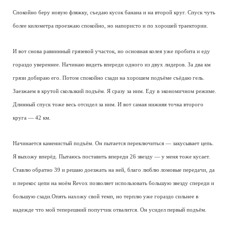
Спокойно беру новую фляжку, съедаю кусок банана и на второй круг. Спуск чуть
более километра проезжаю спокойно, но напористо и по хорошей траектории.
И вот снова равнинный грязевой участок, но основная колея уже пробита и еду
гораздо увереннее. Начинаю видеть впереди одного из двух лидеров. За два км
грязи добираю его. Потом спокойно сзади на хорошем подъёме съёдаю гель.
Заезжаем в крутой скользкий подъём. Я сразу за ним. Еду в экономичном режиме.
Длинный спуск тоже весь отсидел за ним. И вот самая нижняя точка второго
круга — 42 км.
Начинается каменистый подъём. Он пытается переключиться — закусывает цепь.
Я выхожу вперёд. Пытаюсь поставить впереди 26 звезду — у меня тоже кусает.
Ставлю обратно 39 и решаю доезжать на ней, благо люблю ломовые передачи, да
и перекос цепи на моём Revox позволяет использовать большую звезду спереди и
большую сзади.Опять нахожу свой темп, но терплю уже гораздо сильнее в
надежде что мой теперешний попутчик отвалится. Он усидел первый подъём.