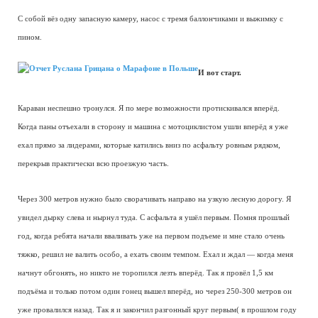
С собой вёз одну запасную камеру, насос с тремя баллончиками и выжимку с
пином.
И вот старт.
Караван неспешно тронулся. Я по мере возможности протискивался вперёд.
Когда паны отъехали в сторону и машина с мотоциклистом ушли вперёд я уже
ехал прямо за лидерами, которые катились вниз по асфальту ровным рядком,
перекрыв практически всю проезжую часть.
Через 300 метров нужно было сворачивать направо на узкую лесную дорогу. Я
увидел дырку слева и нырнул туда. С асфальта я ушёл первым. Помня прошлый
год, когда ребята начали вваливать уже на первом подъеме и мне стало очень
тяжко, решил не валить особо, а ехать своим темпом. Ехал и ждал — когда меня
начнут обгонять, но никто не торопился лезть вперёд. Так я провёл 1,5 км
подъёма и только потом один гонец вышел вперёд, но через 250-300 метров он
уже провалился назад. Так я и закончил разгонный круг первым( в прошлом году