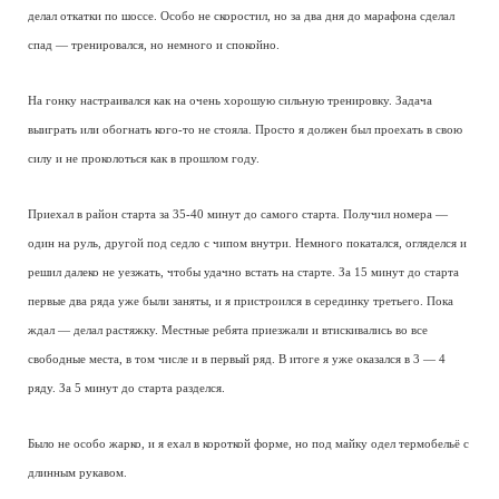
делал откатки по шоссе. Особо не скоростил, но за два дня до марафона сделал
спад — тренировался, но немного и спокойно.
На гонку настраивался как на очень хорошую сильную тренировку. Задача
выиграть или обогнать кого-то не стояла. Просто я должен был проехать в свою
силу и не проколоться как в прошлом году.
Приехал в район старта за 35-40 минут до самого старта. Получил номера —
один на руль, другой под седло с чипом внутри. Немного покатался, огляделся и
решил далеко не уезжать, чтобы удачно встать на старте. За 15 минут до старта
первые два ряда уже были заняты, и я пристроился в серединку третьего. Пока
ждал — делал растяжку. Местные ребята приезжали и втискивались во все
свободные места, в том числе и в первый ряд. В итоге я уже оказался в 3 — 4
ряду. За 5 минут до старта разделся.
Было не особо жарко, и я ехал в короткой форме, но под майку одел термобельё с
длинным рукавом.