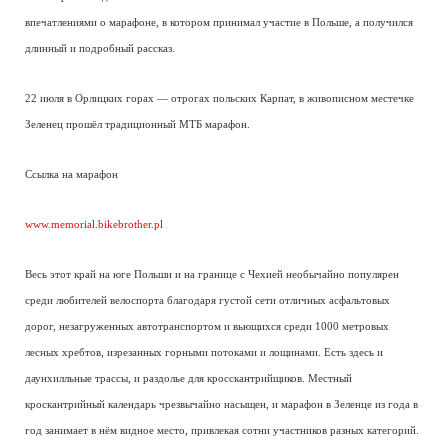
впечатлениями о марафоне, в котором принимал участие в Польше, а получился
длинный и подробный рассказ.
22 июля в Орлицких горах — отрогах польских Карпат, в живописном местечке
Зеленец прошёл традиционный МТБ марафон.
Ссылка на марафон
www.memorial.bikebrother.pl
Весь этот край на юге Польши и на границе с Чехией необычайно популярен
среди любителей велоспорта благодаря густой сети отличных асфальтовых
дорог, незагруженных автотранспортом и вьющихся среди 1000 метровых
лесных хребтов, изрезанных горными потоками и лощинами. Есть здесь и
даунхилльные трассы, и раздолье для кросскантрийщиков. Местный
кроскантрийный календарь чрезвычайно насыщен, и марафон в Зеленце из года в
год занимает в нём видное место, привлекая сотни участников разных категорий.