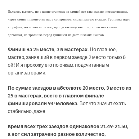
Пытаюсь выжить, но в конце ступенек из камней все таки падаю, перекатившись
через камни и пропустив пару соперников, снова прыгаю в седло. Тропинка идет
в трафике, но потом я отстаю, пропускаю еще кого то, потом меня снова
догоняют, но тропинка перед финишем не дает никаких шансов.
Финиш на 25 месте, 3 в мастерах.
Но главное,
мастер, занявший в первом заезде 2 место только 8
ой! И я прохожу его по очкам, подсчитанным
организаторами.
По сумме заездов в абсолюте 20 место, 3 место из
25 в мастерах, всего в главном финале
финишировали 94 человека.
Вот что значит ехать
стабильно, даже
время всех трех заездов одинаковое 21.49-21.50,
а вот сил затрачено разное количество,