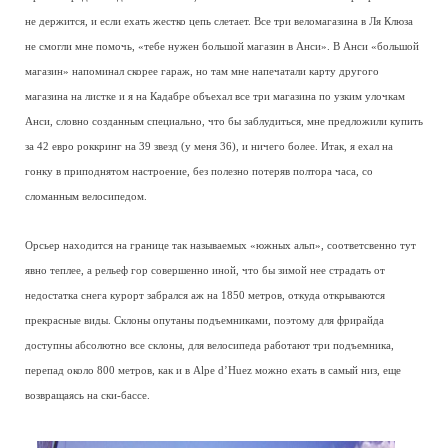
не держится, и если ехать жестко цепь слетает. Все три веломагазина в Ля Клюза
не смогли мне помочь, «тебе нужен большой магазин в Анси». В Анси «большой
магазин» напоминал скорее гараж, но там мне напечатали карту другого
магазина на листке и я на Кадабре объехал все три магазина по узким улочкам
Анси, словно созданным специально, что бы заблудиться, мне предложили купить
за 42 евро роккринг на 39 звезд (у меня 36), и ничего более. Итак, я ехал на
гонку в приподнятом настроение, без полезно потеряв полтора часа, со
сломанным велосипедом.
Орсьер находится на границе так называемых «южных альп», соответсвенно тут
явно теплее, а рельеф гор совершенно иной, что бы зимой нее страдать от
недостатка снега курорт забрался аж на 1850 метров, откуда открываются
прекрасные виды. Склоны опутаны подъемниками, поэтому для фрирайда
доступны абсолютно все склоны, для велосипеда работают три подъемника,
перепад около 800 метров, как и в Alpe d’Huez можно ехать в самый низ, еще
возвращаясь на ски-бассе.