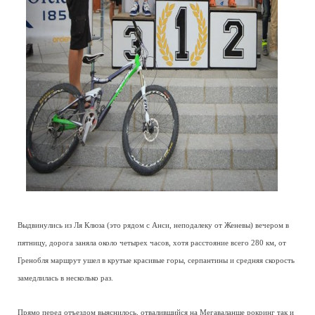
Выдвинулись из Ля Клюза (это рядом с Анси, неподалеку от Женевы) вечером в
пятницу, дорога заняла около четырех часов, хотя расстояние всего 280 км, от
Гренобля маршрут ушел в крутые красивые горы, серпантины и средняя скорость
замедлилась в несколько раз.
Прямо перед отъездом выяснилось, отвалившийся на Мегаваланше рокринг так и