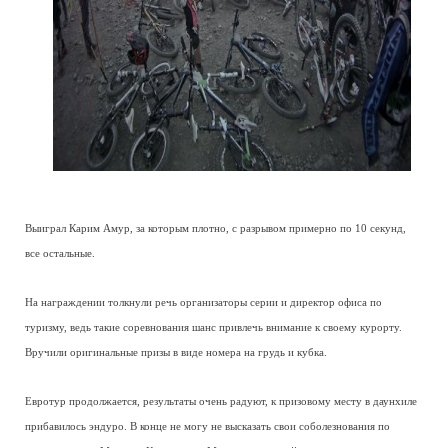
Выиграл Карим Амур, за которым плотно, с разрывом примерно по 10 секунд,
все остальные.
На награждении толкнули речь организаторы серии и директор офиса по
туризму, ведь такие соревнования шанс привлечь внимание к своему курорту.
Вручили оригинальные призы в виде номера на грудь и кубка.
Евротур продолжается, результаты очень радуют, к призовому месту в даунхиле
прибавилось эндуро. В конце не могу не высказать свои соболезнования по