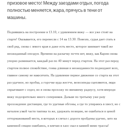
призовое место! Между заездами отдых, погода
полностью меняется, жара, прячусь в тени от
машины.
Поднявшись на построение в 13.10, с удивлением вижу — все уже стоят на
старте! Оказывается, его перенесли с 14 на 13.30. Повезло, судья дает стать в
свой ряд, снова с левого края и даже есть место, которое занимает такой же
неожиданный опоздун. Времени на раскачку почти нет, вижу, как Карим снова
упорно разминается, каждый раз по 40 минут перед стартом. На этот раз перед
стартом полное спокойствие, гонка длинная и неожиданности поджидают всех,
главное самому не накосячить. На удивление первое движение со старта на этот
раз удачное, но пробка, а горочке куда жестче, велосипеды сцепляются, люди
спрыгивают с седел, но я снова прохожу по внешнему радиусу, хотя впереди
вижу подозрительно много соперников. Дальше по третьему уже разу
прохождение дистанции, где то удачные обгоны, а где то упираюсь в хвост, но с
началом узкой части тактика та же, удержать позицию, не ошибаться и ценой
оттормаживаний места, в которых я слетал с дороги пройдены удачно, зато на
каменной секции ошибаюсь, и влетаю в хаос скал и камней мимо трассы!