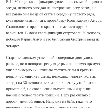
В 14.30 старт квалификации, увлекшись съемкой первого
заезда, немного опоздал на построение, бегу бегом, но
все равно мне не дают стать в середину первого ряда,
куда вроде намылился к прорайдеру Kona Кариму Амуру.
Становлюсь с правого края за неимением других
вариантов. В моей квалификации стартовали 50 человек,
победил Карим Амур и это был самый быстрый заезд из
четырех.
Старт не слишком успешный, соперники двинулись
раньше, но в повороте режу внутрь и на первую прямую
ушел примерно 12, начинаю тратить силы и крутить
педали, обгоняя на прямых несколько человек, кстати,
звезды на 36 немного не хватает, к началу узкой части я
примерно 6, но совершенно вымотанный и дальше
начинаю только терять позиции. Пару раз слетаю с
дороги, меня обгоняют. Нагрузка на байк такая, что
чуствую как изгибается рама, а колесо проминается,