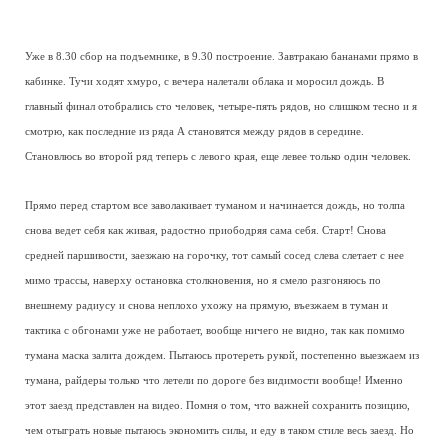
Уже в 8.30 сбор на подъемнике, в 9.30 построение. Завтракаю бананами прямо в
кабинке. Тучи ходят хмуро, с вечера налетали облака и моросил дождь. В
главный финал отобрались сто человек, четыре-пять рядов, но слишком тесно и я
смотрю, как последние из ряда А становятся между рядов в середине.
Становлюсь во второй ряд теперь с левого края, еще левее только один человек.
Прямо перед стартом все заволакивает туманом и начинается дождь, но толпа
снова ведет себя как живая, радостно приободряя сама себя. Старт! Снова
средней паршивости, заезжаю на горочку, тот самый сосед слева слетает с нее
мимо трассы, наверху остановка столкновения, но я смело разгоняюсь по
внешнему радиусу и снова неплохо ухожу на прямую, въезжаем в туман и
тактика с обгонами уже не работает, вообще ничего не видно, так как помимо
тумана маска залита дождем. Пытаюсь протереть рукой, постепенно выезжаем из
тумана, райдеры только что летели по дороге без видимости вообще! Именно
этот заезд представлен на видео. Помня о том, что важней сохранить позицию,
чем отыграть новые пытаюсь экономить силы, и еду в таком стиле весь заезд. Но