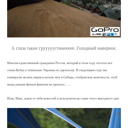
А глаза такие грууууустныеееее. Голодный наверное.
Максим-единственный гражданин России, который в этом году посетил все
этапы Кубка и чемпионат Украины по даунхиллу. В следующем году мы
планируем заслать парня в начале лета в Сибирь, отобрав всю наличность, чтоб
назад раньше финала финалов не приехал……
Итак, Макс, ждем от тебя новостей и результатов на гонке этого выходного дня.