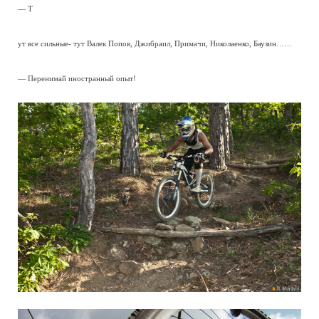
— Т
ут все сильные- тут Валек Попов, Джибраил, Примачи, Николаенко, Баузин……
— Перенимай иностранный опыт!