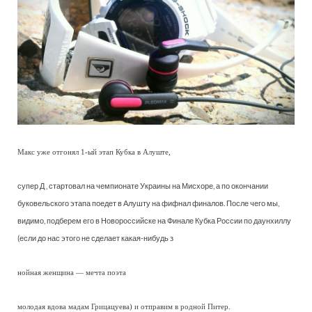
Макс уже отгонял 1-ый этап Кубка в Алуште,
супер Д , стартовал на чемпионате Украины на Мисхоре, а по окончании
буковельского этапа поедет в Алушту на фифнал финалов. После чего мы,
видимо, подберем его в Новороссийске на Финале Кубка России по даунхиллу
(если до нас этого не сделает какая-нибудь з
нойная женщина — мечта поэта
молодая вдова мадам Грицацуева) и отправим в родной Питер.