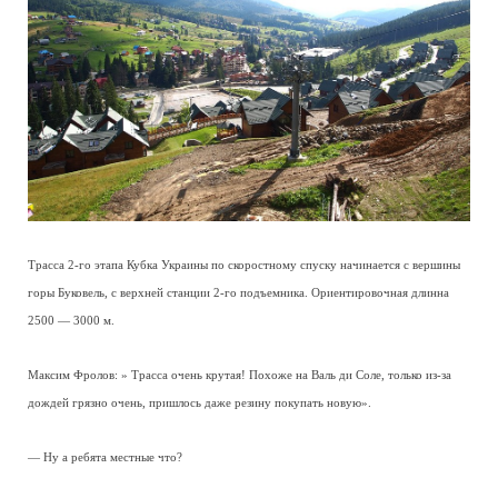
Трасса 2-го этапа Кубка Украины по скоростному спуску начинается с вершины
горы Буковель, с верхней станции 2-го подъемника. Ориентировочная длинна
2500 — 3000 м.
Максим Фролов: » Трасса очень крутая! Похоже на Валь ди Соле, только из-за
дождей грязно очень, пришлось даже резину покупать новую».
— Ну а ребята местные что?