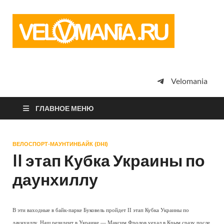
Vel
Сообщество
профессион
велоспорта,
энтузиастов
велотуризма
Velomania
просто
любителей
велосипедов
ГЛАВНОЕ МЕНЮ
ВЕЛОСПОРТ-МАУНТИНБАЙК (DHI)
II этап Кубка Украины по
даунхиллу
В эти ваходные в байк-парке Буковель пройдет II этап Кубка Украины по
даунхиллу. Наш резидент в Украине — Максим Фролов уехал в Крым сразу после