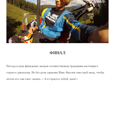
ФИНАЛ
Погода в день финальных заездов соответствовала традициям настоящего
горного даунхилла. Не без доли сарказма Макс Фролов снял свой заезд, чтобы
потом его сын смог сказать :» А я горжусь тобой, папа!».