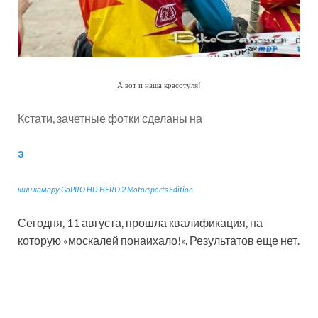
А вот и наша красотуля!
Кстати, зачетные фотки сделаны на
э
кшн камеру GoPRO HD HERO 2 Motorsports Edition
Сегодня, 11 августа, прошла квалификация, на
которую «москалей понаихало!». Результатов еще нет.