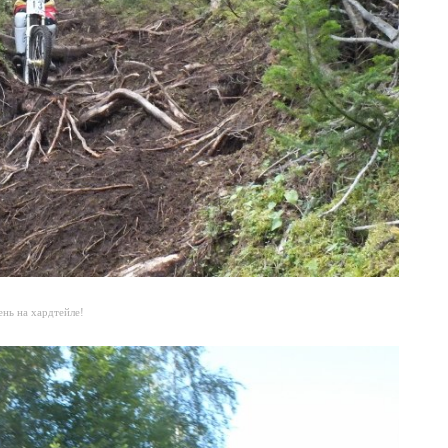
нь на хардтейле!