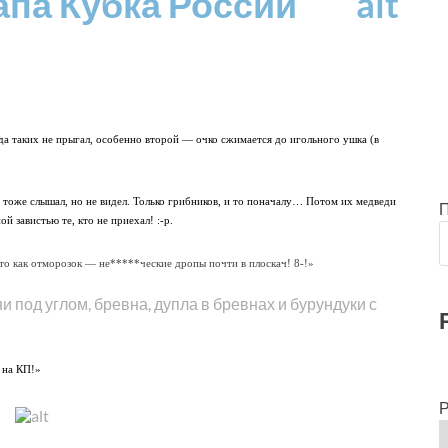
апа Кубка России
да таких не прыгал, особенно второй — очко сжимается до игольного ушка (в
я тоже слышал, но не видел. Только грибников, и то поначалу… Потом их медведи
й завистью те, кто не приехал! :-p.
сто как отморозок — не*****ческие дропы почти в плоскач! 8-!»
и под углом, бревна, дупла в бревнах и бурундуки с
 на КП!»
Р