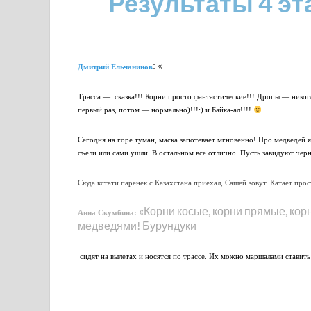
Результаты 4 эт
: «
Дмитрий Ельчанинов
Трасса — сказка!!! Корни просто фантастические!!! Дропы — никог
первый раз, потом — нормально)!!!:) и Байка-ал!!!!
Сегодня на горе туман, маска запотевает мгновенно! Про медведей 
съели или сами ушли. В остальном все отлично. Пусть завидуют черно
Сюда кстати паренек с Казахстана приехал, Сашей зовут. Катает про
«Корни косые, корни прямые, корн
Анна Скумбина:
медведями! Бурундуки
сидят на вылетах и носятся по трассе. Их можно маршалами ставить