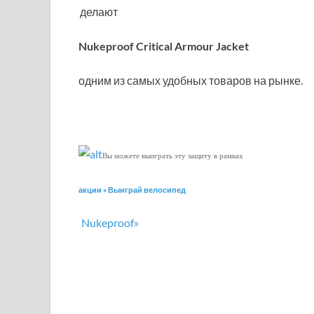
делают
Nukeproof Critical Armour Jacket
одним из самых удобных товаров на рынке.
Вы можете выиграть эту защиту в рамках
акции « Выиграй велосипед
Nukeproof»