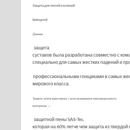
Защита для локтей и коленей
Nukeproof
Данная
защита
суставов была разработана совместно с кома
специально для самых жестких падений и пр
профессиональными гонщиками в самых жест
мирового класса.
Защита локтя выполнена с использованием инновационного
материала —
защитной пены SAS-Tec,
которая на 60% легче чем защита из твердой с