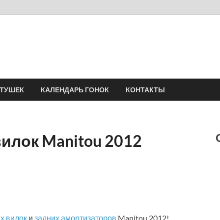
Velomania
Сообщество профессионалов велоспорта, энтузиастов велотуризма
АТУШЕК
КАЛЕНДАРЬ ГОНОК
КОНТАКТЫ
илок Manitou 2012
х вилок
и
задних амортизаторов
Manitou 2012!