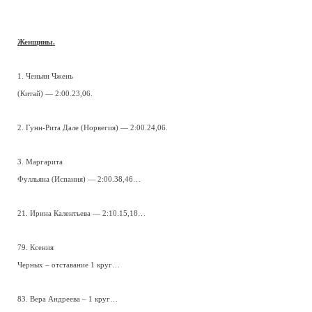
Женщины.
1. Ченьян Чжень
(Китай) — 2:00.23,06.
2. Гунн-Рита Дале (Норвегия) — 2:00.24,06.
3. Маргарита
Фулльяна (Испания) — 2:00.38,46…
21. Ирина Калентьева — 2:10.15,18…
79. Ксения
Черных – отставание 1 круг…
83. Вера Андреева – 1 круг…