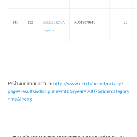
141
132
BELOZEROVA
RUS19870918
20
Evgenia
Рейтинг полностью:
http://www.uci.ch/ucinet/uci.asp?
page=results&discipline=mtb&ryear=2007&ridercategory
=me&l=eng