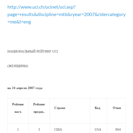
http://www.uci.ch/ucinet/uci.asp?
page=results&discipline=mtb&ryear=2007&ridercategory
=me&l=eng
НАЦИОНАЛЬНЫЙ РЕЙТИНГ UCI
(ЖЕНЩИНЫ)
на 24 апреля 2007 года
Рейтинг
Рейтинг
Страна
Код
Очки
наст.
предш..
1
3
США
USA
864