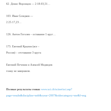
62. Денис Воронцов — 2:18.03,51…
103. Иван Селедков —
2:25.17,23…
126. Антон Гоголев – оставание 1 круг…
175. Евгений Крылов (все –
Россия) – отставание 3 круга
Евгений Печенин и Алексей Медведев
гонку не завершили.
Полные результаты гонки:
www.uci.ch/ucinet/uci.asp?
page=results&discipline=mtb&ryear=2007&ridercategory=me&l=eng