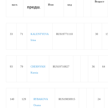
Возраст
наст.
Имя
код
предш.
33
71
KALENTYEVA
RUS19771110
30
1
Irina
93
79
CHERNYKH
RUS19710827
36
64
Ksenia
140
129
RYBAKOVA
RUS19830915
24
Oxana