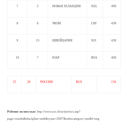
7
5
НОВАЯ ЗЕЛАНДИЯ
NZL
499
8
6
ЧИЛИ
CHI
438
9
15
ШВЕЙЦАРИЯ
SUI
438
10
7
ЮАР
RSA
400
25
26
РОССИЯ
RUS
156
Рейтинг полностью:
http://www.uci.ch/ucinet/uci.asp?
page=results&discipline=mtb&ryear=2007&ridercategory=me&l=eng