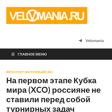
Vel
Сообщество
профессион
велоспорта,
энтузиастов
велотуризма
Velomania
просто
любителей
велосипедов
ГЛАВНОЕ МЕНЮ
ВЕЛОСПОРТ-МАУНТИНБАЙК (XC)
На первом этапе Кубка
мира (XCO) россияне не
ставили перед собой
турнирных задач