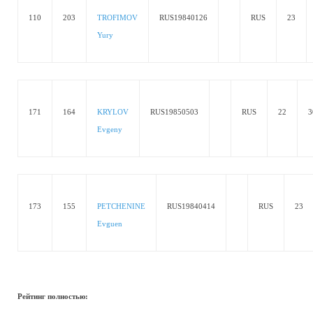
110
203
TROFIMOV
RUS19840126
RUS
23
Yury
171
164
KRYLOV
RUS19850503
RUS
22
3
Evgeny
173
155
PETCHENINE
RUS19840414
RUS
23
Evguen
Рейтинг полностью: