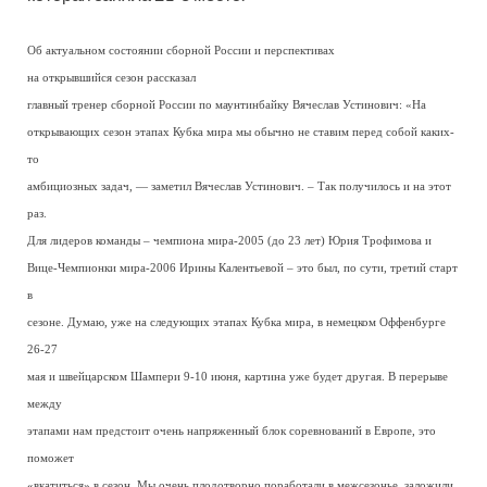
Об актуальном состоянии сборной России и перспективах
на открывшийся сезон рассказал
главный тренер сборной России по маунтинбайку Вячеслав Устинович: «На
открывающих сезон этапах Кубка мира мы обычно не ставим перед собой каких-
то
амбициозных задач, — заметил Вячеслав Устинович. – Так получилось и на этот
раз.
Для лидеров команды – чемпиона мира-2005 (до 23 лет) Юрия Трофимова и
Вице-Чемпионки мира-2006 Ирины Калентьевой – это был, по сути, третий старт
в
сезоне. Думаю, уже на следующих этапах Кубка мира, в немецком Оффенбурге
26-27
мая и швейцарском Шампери 9-10 июня, картина уже будет другая. В перерыве
между
этапами нам предстоит очень напряженный блок соревнований в Европе, это
поможет
«вкатиться» в сезон. Мы очень плодотворно поработали в межсезонье, заложили