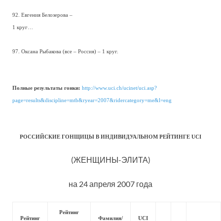
92. Евгения Белозерова –
1 круг…
97. Оксана Рыбакова (все – Россия) – 1 круг.
Полные результаты гонки:
http://www.uci.ch/ucinet/uci.asp?
page=results&discipline=mtb&ryear=2007&ridercategory=me&l=eng
РОССИЙСКИЕ ГОНЩИЦЫ В ИНДИВИДУАЛЬНОМ РЕЙТИНГЕ UCI
(ЖЕНЩИНЫ-ЭЛИТА)
на 24 апреля 2007 года
Рейтинг
Рейтинг
Фамилия/
UCI