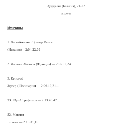
Хуффализ (Бельгия), 21-22
апреля
Мужчины.
1. Хосе-Антонио Эрмида Рамос
(Испания) – 2:04.22,06
2. Жюльен Абсалон (Франция) — 2:05.10,34
3. Кристоф
Заузер (Швейцария) — 2:06.10,21…
33. Юрий Трофимов — 2:13.40,42…
52. Максим
Гоголев — 2:16.31,15…