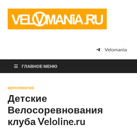
Vel
Сообщество
профессион
велоспорта,
энтузиастов
велотуризма
Velomania
просто
любителей
велосипедов
ГЛАВНОЕ МЕНЮ
МЕРОПРИЯТИЯ
Детские
Велосоревнования
клуба Veloline.ru