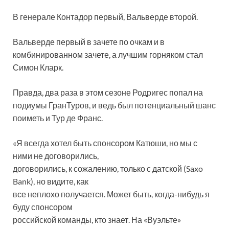
В генерале Контадор первый, Вальверде второй.
Вальверде первый в зачете по очкам и в
комбинированном зачете, а лучшим горняком стал
Симон Кларк.
Правда, два раза в этом сезоне Родригес попал на
подиумы ГранТуров, и ведь был потенциальный шанс
поиметь и Тур де Франс.
«Я всегда хотел быть спонсором Катюши, но мы с
ними не договорились,
договорились, к сожалению, только с датской (Saxo
Bank), но видите, как
все неплохо получается. Может быть, когда-нибудь я
буду спонсором
российской команды, кто знает. На «Вуэльте»