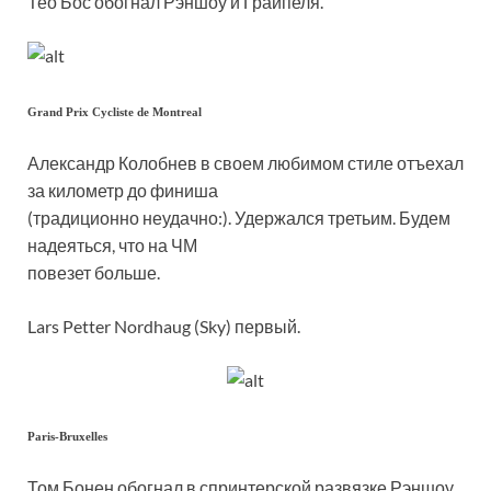
Тео Бос обогнал Рэншоу и Грайпеля.
Grand Prix Cycliste de Montreal
Александр Колобнев в своем любимом стиле отъехал
за километр до финиша
(традиционно неудачно:). Удержался третьим. Будем
надеяться, что на ЧМ
повезет больше.
Lars Petter Nordhaug (Sky) первый.
Paris-Bruxelles
Том Бонен обогнал в спринтерской развязке Рэншоу