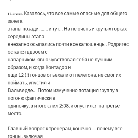
. Казалось, что все самые опасные для общего
17-й этап
зачета
этапы позади ……. и тут… На не очень и крутых горках
середины этапа
внезапно осыпались почти все катюшенцы, Родригес
остался вдвоем с
напарником, явно чувствовал себя не лучшим
образом, и когда Контадор и
еще 12 (!) гонцов отъехали от пелетона, не смог их
поймать, упустил и
Вальверде… Потом измученно потащил группу в
погоню фактически в
одиночку, в итоге слил 2:38, и опустился на третье
место.
Главный вопрос к тренерам, конечно — почему все
гонцы, включая