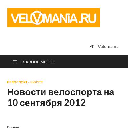
Vel
Сообщество
профессион
велоспорта,
энтузиастов
велотуризма
Velomania
просто
любителей
велосипедов
ГЛАВНОЕ МЕНЮ
ВЕЛОСПОРТ - ШОССЕ
Новости велоспорта на
10 сентября 2012
Вуэльта