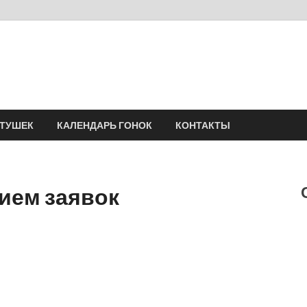
Velomania
Сообщество профессионалов велоспорта, энтузиастов велотуризма
АТУШЕК
КАЛЕНДАРЬ ГОНОК
КОНТАКТЫ
ием заявок