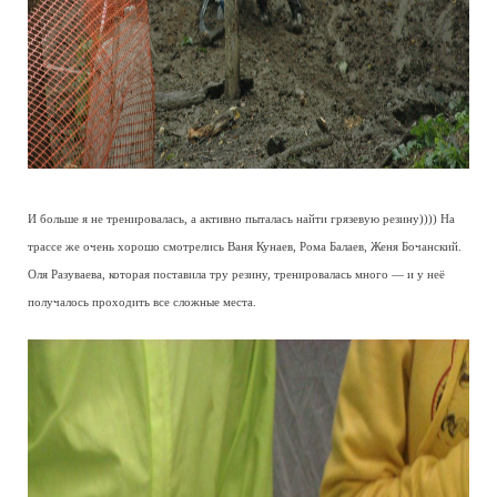
И больше я не тренировалась, а активно пыталась найти грязевую резину)))) На
трассе же очень хорошо смотрелись Ваня Кунаев, Рома Балаев, Женя Бочанский.
Оля Разуваева, которая поставила тру резину, тренировалась много — и у неё
получалось проходить все сложные места.