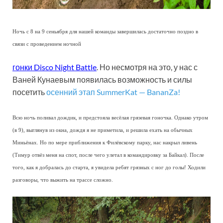
Ночь c 8 на 9 сеньября для нашей команды завершилась достаточно поздно в
связи с проведением ночной
гонки Disco Night Battle
. Но несмотря на это, у нас с
Ваней Кунаевым появилась возможность и силы
посетить
осенний этап SummerKat — BananZa!
Всю ночь поливал дождик, и предстояла весёлая грязевая гоночка. Однако утром
(в 9), выглянув из окна, дождя я не приметила, и решила ехать на обычных
Миньёнах. Но по мере приближения к Филёвскому парку, нас накрыл ливень
(Тимур отвёз меня на спот, после чего улетал в командировку за Байкал). После
того, как я добралась до старта, я увидела ребят грязных с ног до голы! Ходили
разговоры, что выжить на трассе сложно.