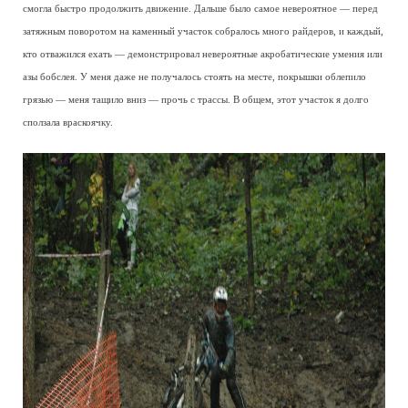
смогла быстро продолжить движение. Дальше было самое невероятное — перед
затяжным поворотом на каменный участок собралось много райдеров, и каждый,
кто отважился ехать — демонстрировал невероятные акробатические умения или
азы бобслея. У меня даже не получалось стоять на месте, покрышки облепило
грязью — меня тащило вниз — прочь с трассы. В общем, этот участок я долго
сползала враскоячку.