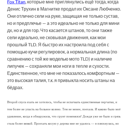
Fox Titan
, которые мне приглянулись ещё тогда, когда
Денис Трухин в Магнитке продал их Оксане Любченко.
Они отлично сели на руке, защищая не только сустав,
но и предплечье — а это идеально не только для мини
дх, но и для гор. Что касается штанов, то они также
сели идеально, не сковывая движения, как мои
прошлый TLD. Я быстро их настроила под себя с
помощью кучи регулировок, а нормальная длина (по
сравнению с той же моделью мото TLD) и наличие
липучек — сохраняли мои ноги в тепле и сухости.
Единственное, что мне не показалось комфортным —
это высокая талия, т.к. я привыкла носить штаны на
бёдрах.
Второй спуск ехать не хотелось, чтобы не испачкать единственные перчатки, и
тем более не упасть на больное колено. Тем не менее, поехала. И каково было моё
удивление, когда я обнаружила, что грунт поменялся! Дождя уже не было и грязь
стала более вязкой. Проехать косую у дерева мне не удалось — я плюхнулась, но