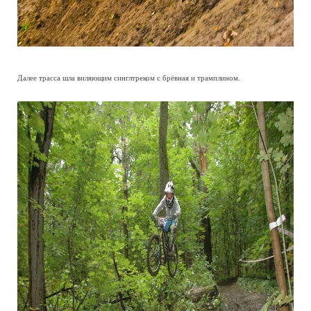
Далее трасса шла виляющим синглтреком с брёвная и трамплином.