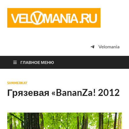
Vel
Сообщество
профессион
велоспорта,
энтузиастов
велотуризма
Velomania
просто
любителей
велосипедов
ГЛАВНОЕ МЕНЮ
SUMMERKAT
Грязевая «BananZa! 2012