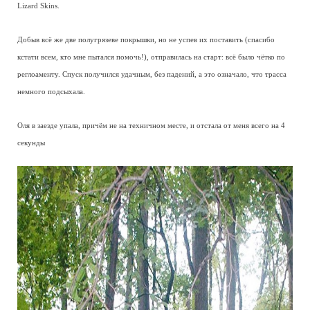
Lizard Skins.
Добыв всё же две полугрязеве покрышки, но не успев их поставить (спасибо
кстати всем, кто мне пытался помочь!), отправилась на старт: всё было чётко по
реглоаменту. Спуск получился удачным, без падений, а это означало, что трасса
немного подсыхала.
Оля в заезде упала, причём не на техничном месте, и отстала от меня всего на 4
секунды