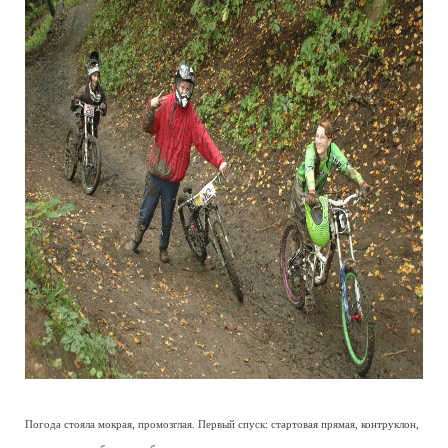
Погода стояла мокрая, промозглая. Первый спуск: стартовая прямая, контруклон,