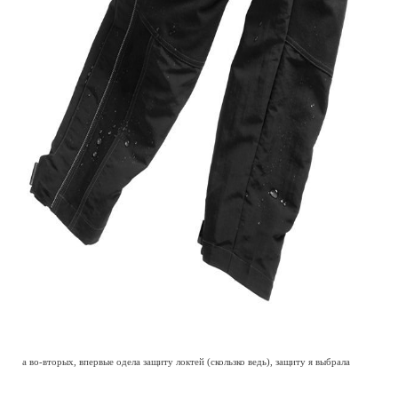
а во-вторых, впервые одела защиту локтей (скользко ведь), защиту я выбрала