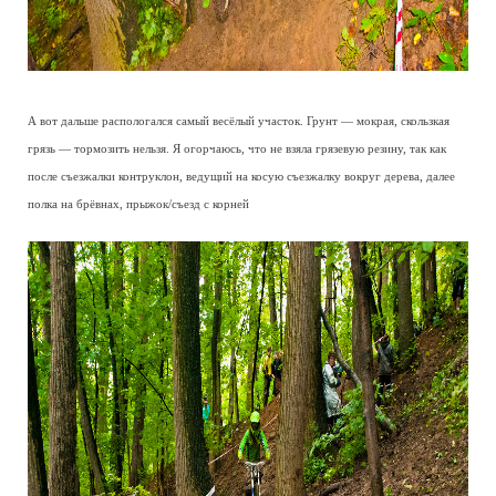
А вот дальше распологался самый весёлый участок. Грунт — мокрая, скользкая
грязь — тормозить нельзя. Я огорчаюсь, что не взяла грязевую резину, так как
после съезжалки контруклон, ведущий на косую съезжалку вокруг дерева, далее
полка на брёвнах, прыжок/съезд с корней