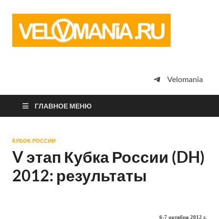
Vel
Сообщество
профессион
велоспорта,
энтузиастов
велотуризма
Velomania
просто
любителей
велосипедов
ГЛАВНОЕ МЕНЮ
КУБОК РОССИИ
V этап Кубка России (DH)
2012: результаты
6-7 октября 2012 г.